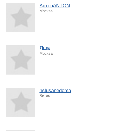
АнтонANTON
Москва
Яша
Москва
nslusanedema
Витим