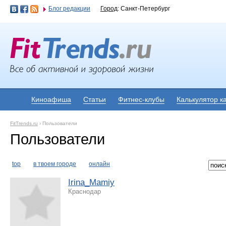
Блог редакции
Город
: Санкт-Петербург
Киноафиша
Статьи
Фитнес-клубы
Калькулятор к
FitTrends.ru
›
Пользователи
Пользователи
top
в твоем городе
онлайн
Irina_Mamiy
Краснодар