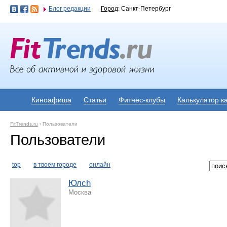
Блог редакции
Город
: Санкт-Петербург
Киноафиша
Статьи
Фитнес-клубы
Калькулятор к
FitTrends.ru
›
Пользователи
Пользователи
top
в твоем городе
онлайн
Юлch
Москва