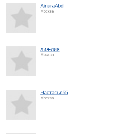
AinuraAbd
Москва
лия-лия
Москва
Настасья55
Москва