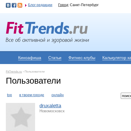
Блог редакции
Город
: Санкт-Петербург
Киноафиша
Статьи
Фитнес-клубы
Калькулятор к
FitTrends.ru
›
Пользователи
Пользователи
top
в твоем городе
онлайн
druxaletta
Новомосковск