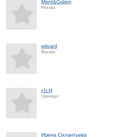
Merit&Golem
Москва
edvard
Москва
r1cH
Оренбург
Ирина Силантьева