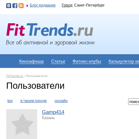
Блог редакции
Город
: Санкт-Петербург
Киноафиша
Статьи
Фитнес-клубы
Калькулятор к
FitTrends.ru
›
Пользователи
Пользователи
top
в твоем городе
онлайн
Gamp414
Казань