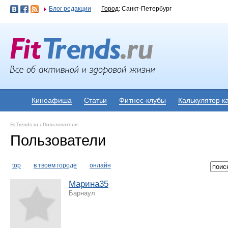
Блог редакции
Город
: Санкт-Петербург
Киноафиша
Статьи
Фитнес-клубы
Калькулятор к
FitTrends.ru
›
Пользователи
Пользователи
top
в твоем городе
онлайн
Марина35
Барнаул