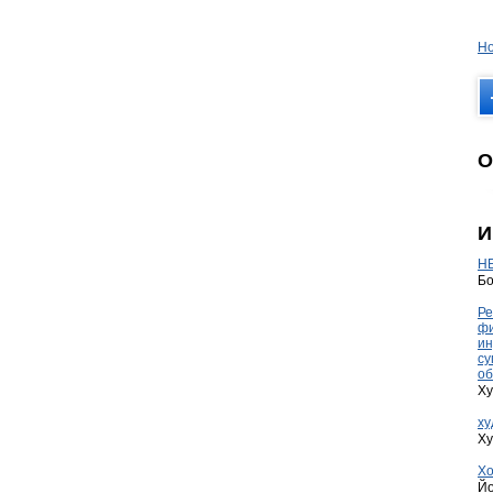
Но
О
И
HE
Бо
Ре
фи
ин
су
об
Ху
ху
Ху
Хо
Йо