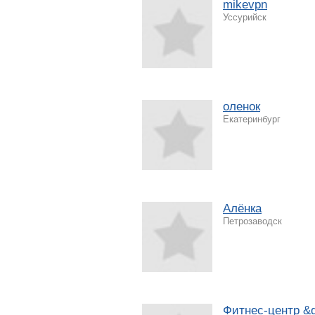
mikevpn
Уссурийск
оленок
Екатеринбург
Алёнка
Петрозаводск
Фитнес-центр &