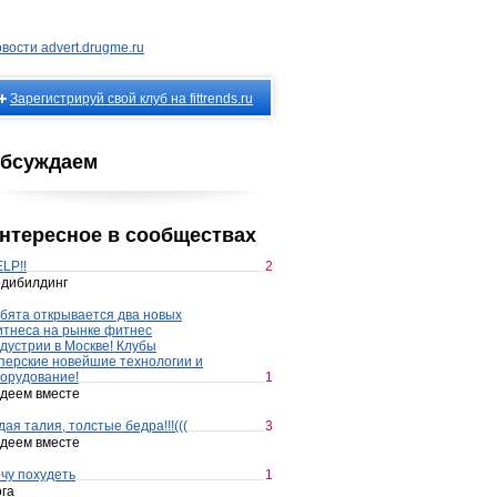
вости advert.drugme.ru
Зарегистрируй свой клуб на fittrends.ru
бсуждаем
нтересное в сообществах
LP!!
2
дибилдинг
бята открывается два новых
тнеса на рынке фитнес
дустрии в Москве! Клубы
перские новейшие технологии и
орудование!
1
деем вместе
дая талия, толстые бедра!!!(((
3
деем вместе
чу похудеть
1
га