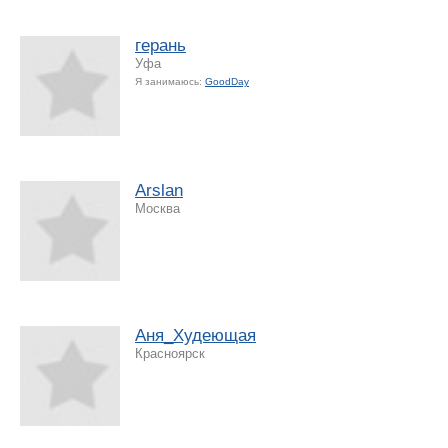
герань
Уфа
Я занимаюсь:
GoodDay
Arslan
Москва
Аня_Худеющая
Красноярск