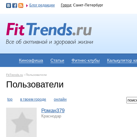
Блог редакции
Город
: Санкт-Петербург
Киноафиша
Статьи
Фитнес-клубы
Калькулятор к
FitTrends.ru
›
Пользователи
Пользователи
top
в твоем городе
онлайн
Роман379
Краснодар