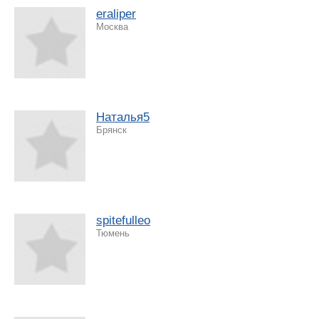
eraliper
Москва
Наталья5
Брянск
spitefulleo
Тюмень