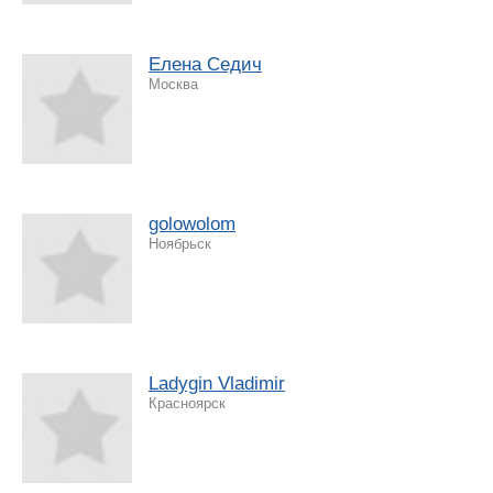
Eлена Седич
Москва
golowolom
Ноябрьск
Ladygin Vladimir
Красноярск