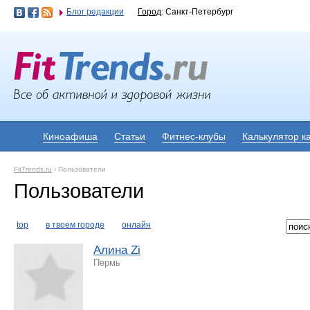
Блог редакции
Город
: Санкт-Петербург
Киноафиша
Статьи
Фитнес-клубы
Калькулятор к
FitTrends.ru
›
Пользователи
Пользователи
top
в твоем городе
онлайн
Алина Zi
Пермь