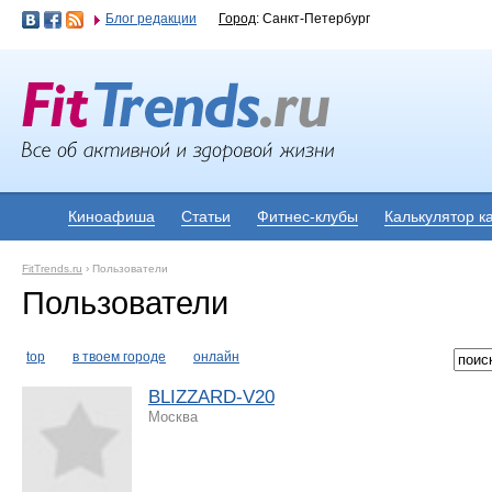
Блог редакции
Город
: Санкт-Петербург
Киноафиша
Статьи
Фитнес-клубы
Калькулятор к
FitTrends.ru
›
Пользователи
Пользователи
top
в твоем городе
онлайн
BLIZZARD-V20
Москва