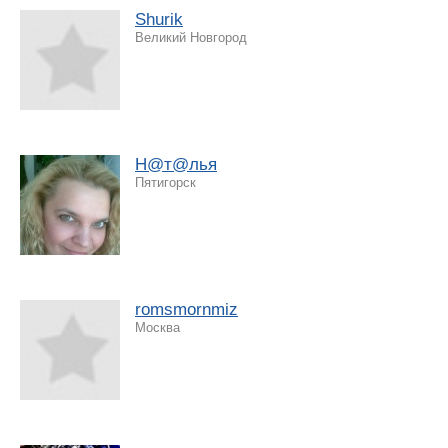
Shurik
Великий Новгород
Н@т@лья
Пятигорск
romsmornmiz
Москва