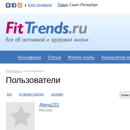
Блог редакции
Город
: Санкт-Петербург
Киноафиша
Статьи
Фитнес-клубы
Калькулятор к
FitTrends.ru
›
Пользователи
Пользователи
top
в твоем городе
онлайн
Alena231
Москва