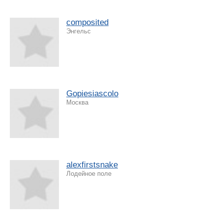
composited
Энгельс
Gopiesiascolo
Москва
alexfirstsnake
Лодейное поле