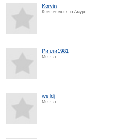
Korvin
Комсомольск-на-Амуре
Рипли1981
Москва
welldj
Москва