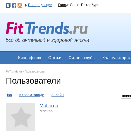
Блог редакции
Город
: Санкт-Петербург
Киноафиша
Статьи
Фитнес-клубы
Калькулятор к
FitTrends.ru
›
Пользователи
Пользователи
top
в твоем городе
онлайн
Mallorca
Москва