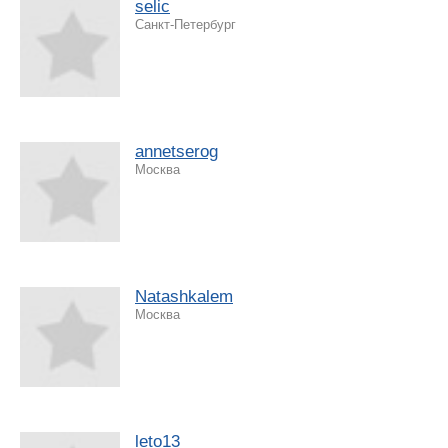
selic
Санкт-Петербург
annetserog
Москва
Natashkalem
Москва
leto13