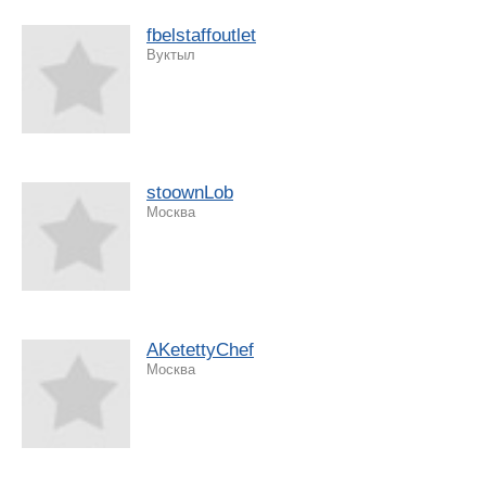
fbelstaffoutlet
Вуктыл
stoownLob
Москва
AKetettyChef
Москва