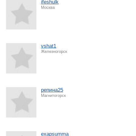
ifeshulk
Москва
vshat1
Железногорск
репина25
Магнитогорск
exapsumma