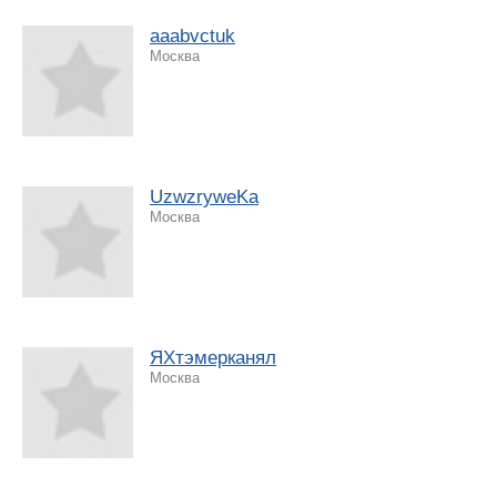
aaabvctuk
Москва
UzwzryweKa
Москва
ЯХтэмерканял
Москва