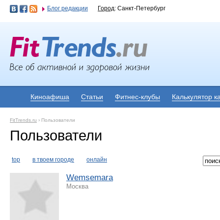
Блог редакции
Город
: Санкт-Петербург
Киноафиша
Статьи
Фитнес-клубы
Калькулятор к
FitTrends.ru
›
Пользователи
Пользователи
top
в твоем городе
онлайн
Wemsemara
Москва