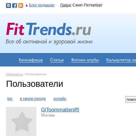
Блог редакции
Город
: Санкт-Петербург
Киноафиша
Статьи
Фитнес-клубы
Калькулятор к
FitTrends.ru
›
Пользователи
Пользователи
top
в твоем городе
онлайн
GiToommatteniffi
Москва