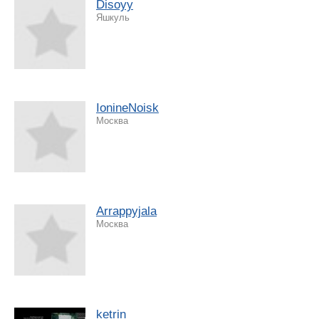
Disoyy
Яшкуль
IonineNoisk
Москва
Arrappyjala
Москва
ketrin