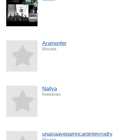
Aramonfer
Москва
Nailya
Кемерово
unasiaavepamncarpinteyrodrv
Москва