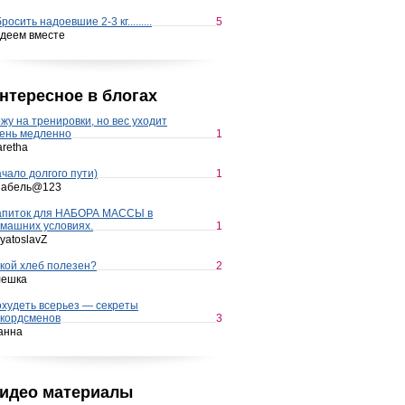
росить надоевшие 2-3 кг.........
5
деем вместе
нтересное в блогах
жу на тренировки, но вес уходит
ень медленно
1
retha
чало долгого пути)
1
набель@123
апиток для НАБОРА МАССЫ в
машних условиях.
1
yatoslavZ
кой хлеб полезен?
2
лешка
худеть всерьез — секреты
кордсменов
3
анна
идео материалы