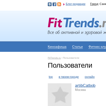
Блог редакции
Город
: Сан
Киноафиша
Статьи
Фитнес-кл
FitTrends.ru
›
Пользователи
Пользователи
top
в твоем городе
онлайн
artibCatbob
Москва