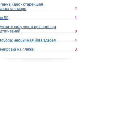
ганна Каас - старейшая
мнастка в мире
2
по 50
1
учшите силу хвата при помощи
дтягиваний
0
royoga: необычная йога вдвоем
4
енировка на пляже
3