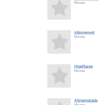
Москва
infexnenvet
Москва
HigeRaree
Москва
АSnamskada
Москва