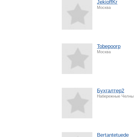
JekioffKr
Москва
Tobepoorp
Москва
Бухгалтер2
Набережные Челны
Bertantetuede