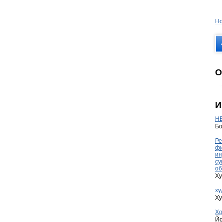
Но
О
И
HE
Бо
Ре
фи
ин
су
об
Ху
ху
Ху
Хо
Йо