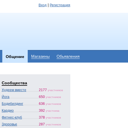
|
Вход
Регистрация
Магазины
Обьявления
Общение
Сообщества
Худеем вместе
2177
участников
Йога
650
участников
Бодибилдинг
636
участников
Кардио
392
участника
Фитнес-клуб
378
участников
Здоровье
287
участников