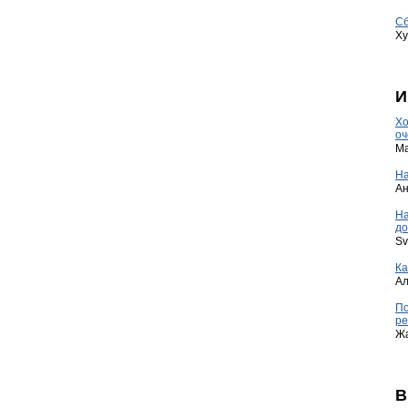
Сб
Ху
И
Хо
оч
Ma
На
А
Н
до
Sv
Ка
А
По
ре
Ж
В