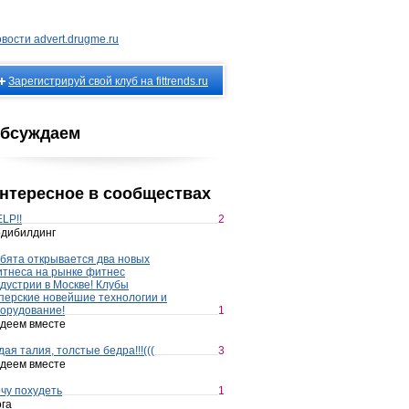
вости advert.drugme.ru
Зарегистрируй свой клуб на fittrends.ru
бсуждаем
нтересное в сообществах
LP!!
2
дибилдинг
бята открывается два новых
тнеса на рынке фитнес
дустрии в Москве! Клубы
перские новейшие технологии и
орудование!
1
деем вместе
дая талия, толстые бедра!!!(((
3
деем вместе
чу похудеть
1
га