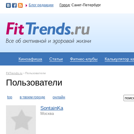
Блог редакции
Город
: Санкт-Петербург
Киноафиша
Статьи
Фитнес-клубы
Калькулятор к
FitTrends.ru
›
Пользователи
Пользователи
top
в твоем городе
онлайн
SontainKa
Москва