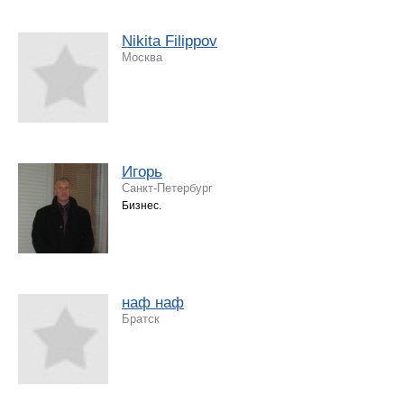
Nikita Filippov
Москва
Игорь
Санкт-Петербург
Бизнес.
наф наф
Братск