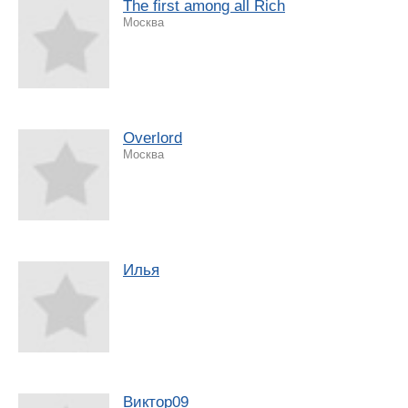
The first among all Rich
Москва
Overlord
Москва
Илья
Виктор09