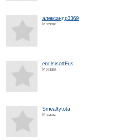
александр3369
Москва
emilsisottFus
Москва
Smealtytota
Москва