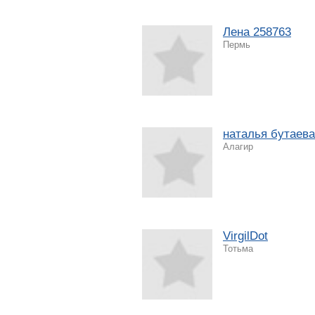
Лена 258763
Пермь
наталья бутаева
Алагир
VirgilDot
Тотьма