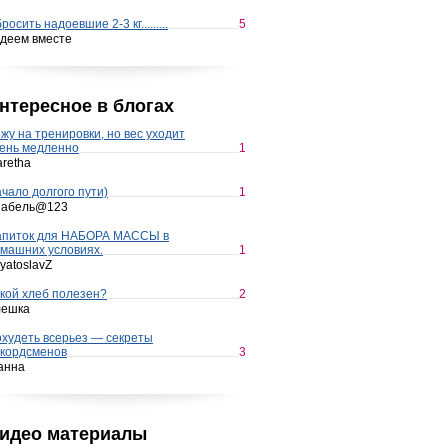
росить надоевшие 2-3 кг.........
5
деем вместе
нтересное в блогах
жу на тренировки, но вес уходит
ень медленно
1
retha
чало долгого пути)
1
набель@123
апиток для НАБОРА МАССЫ в
машних условиях.
1
yatoslavZ
кой хлеб полезен?
2
лешка
худеть всерьез — секреты
кордсменов
3
анна
идео материалы