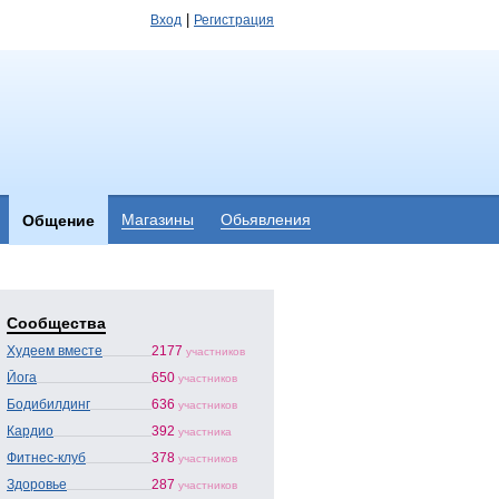
|
Вход
Регистрация
Магазины
Обьявления
Общение
Сообщества
Худеем вместе
2177
участников
Йога
650
участников
Бодибилдинг
636
участников
Кардио
392
участника
Фитнес-клуб
378
участников
Здоровье
287
участников