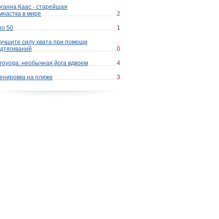
ганна Каас - старейшая
мнастка в мире
2
по 50
1
учшите силу хвата при помощи
дтягиваний
0
royoga: необычная йога вдвоем
4
енировка на пляже
3