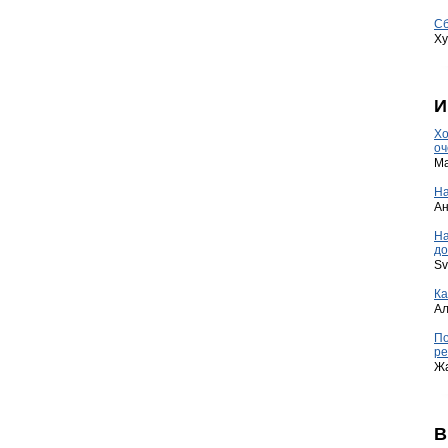
Сб
Ху
И
Хо
оч
Ma
На
А
Н
до
Sv
Ка
А
По
ре
Ж
В