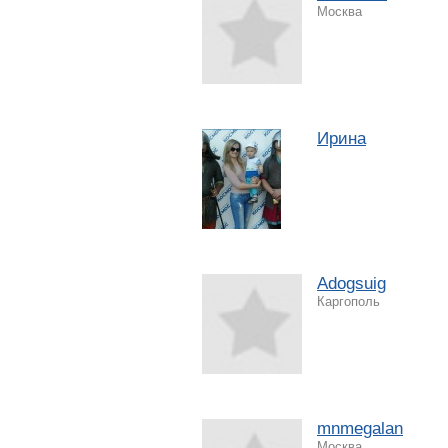
Москва
Ирина
Adogsuig
Каргополь
mnmegalan
Москва