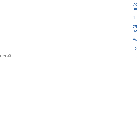
Ио
ги
4 
Ул
по
Ac
Тр
атский