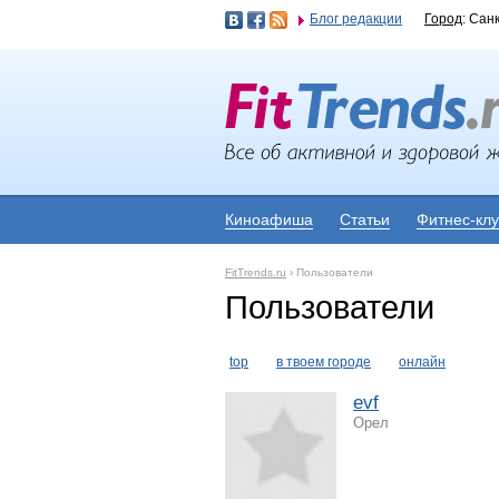
Блог редакции
Город
: Сан
Киноафиша
Статьи
Фитнес-кл
FitTrends.ru
›
Пользователи
Пользователи
top
в твоем городе
онлайн
evf
Орел