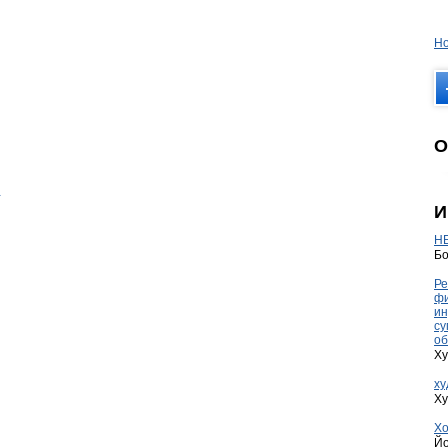
Но
О
И
HE
Бо
Ре
фи
ин
су
об
Ху
ху
Ху
Хо
Йо