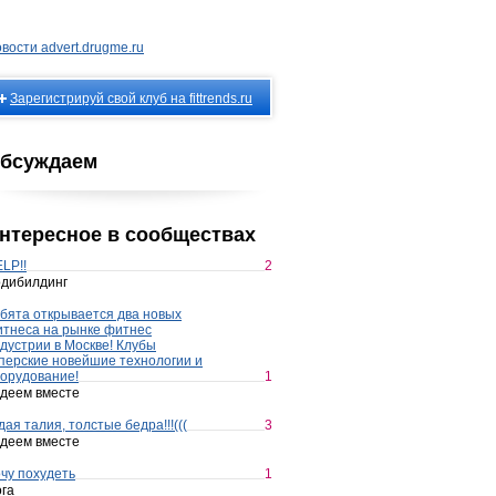
вости advert.drugme.ru
Зарегистрируй свой клуб на fittrends.ru
бсуждаем
нтересное в сообществах
LP!!
2
дибилдинг
бята открывается два новых
тнеса на рынке фитнес
дустрии в Москве! Клубы
перские новейшие технологии и
орудование!
1
деем вместе
дая талия, толстые бедра!!!(((
3
деем вместе
чу похудеть
1
га