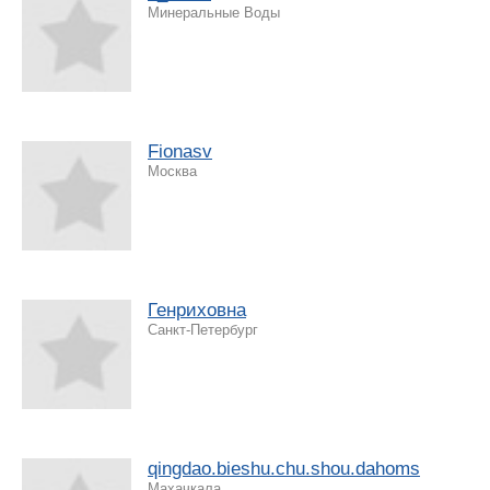
Минеральные Воды
Fionasv
Москва
Генриховна
Санкт-Петербург
qingdao.bieshu.chu.shou.dahoms
Махачкала