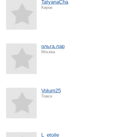
TatyanaCha
Киров
ольга.лар
Москва
Volum25
Томск
L_etoile