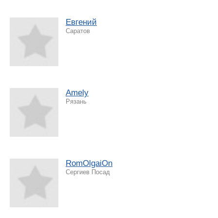
Евгений
Саратов
Аmely
Рязань
RomOlgaiOn
Сергиев Посад