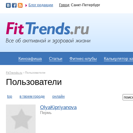
Блог редакции
Город
: Санкт-Петербург
Киноафиша
Статьи
Фитнес-клубы
Калькулятор к
FitTrends.ru
›
Пользователи
Пользователи
top
в твоем городе
онлайн
OlyaKipriyanova
Пермь