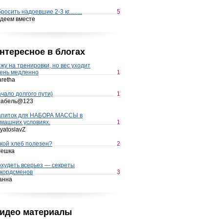
росить надоевшие 2-3 кг.........
5
деем вместе
нтересное в блогах
жу на тренировки, но вес уходит
ень медленно
1
retha
чало долгого пути)
1
набель@123
апиток для НАБОРА МАССЫ в
машних условиях.
1
yatoslavZ
кой хлеб полезен?
2
лешка
худеть всерьез — секреты
кордсменов
3
анна
идео материалы