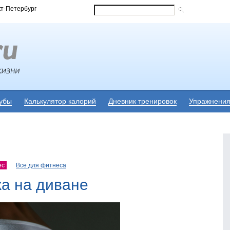
кт-Петербург
убы
Калькулятор калорий
Дневник тренировок
Упражнени
ес
Все для фитнеса
жа на диване