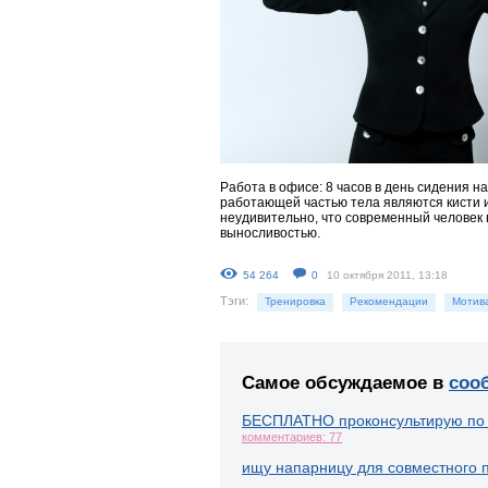
Работа в офисе: 8 часов в день сидения на
работающей частью тела являются кисти и
неудивительно, что современный человек
выносливостью.
54 264
0
10 октября 2011, 13:18
Тэги:
Тренировка
Рекомендации
Мотив
Самое обсуждаемое в
соо
БЕСПЛАТНО проконсультирую по
комментариев: 77
ищу напарницу для совместного 