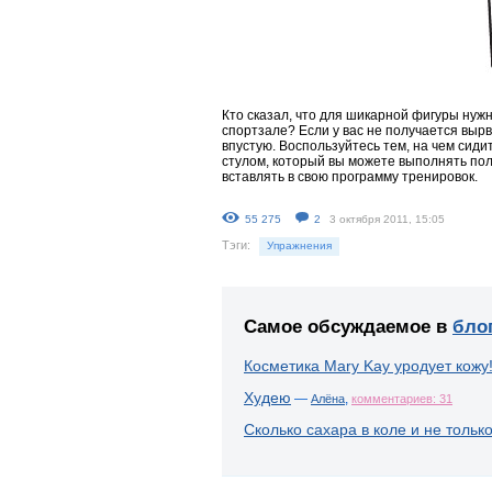
Кто сказал, что для шикарной фигуры нуж
спортзале? Если у вас не получается вырва
впустую. Воспользуйтесь тем, на чем сид
стулом, который вы можете выполнять по
вставлять в свою программу тренировок.
55 275
2
3 октября 2011, 15:05
Тэги:
Упражнения
Самое обсуждаемое в
бло
Косметика Mary Kay уродует кожу
Худею
—
,
Алёна
комментариев: 31
Сколько сахара в коле и не тольк