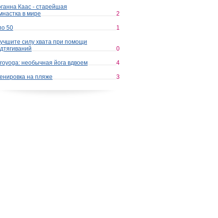
ганна Каас - старейшая
мнастка в мире
2
по 50
1
учшите силу хвата при помощи
дтягиваний
0
royoga: необычная йога вдвоем
4
енировка на пляже
3