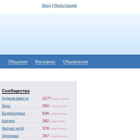
|
Вход
Регистрация
я
Общение
Магазины
Обьявления
Сообщества
Худеем вместе
2177
участников
Йога
650
участников
Бодибилдинг
636
участников
Кардио
392
участника
Фитнес-клуб
378
участников
Здоровье
287
участников