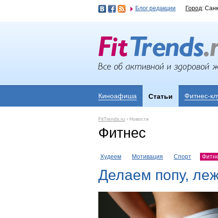
Блог редакции
Город
: Сан
Киноафиша
Фитнес-кл
Статьи
FitTrends.ru
›
Новости
Фитнес
Худеем
Мотивация
Спорт
Фитн
Делаем попу, ле