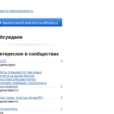
вости advert.drugme.ru
Зарегистрируй свой клуб на fittrends.ru
бсуждаем
нтересное в сообществах
LP!!
2
дибилдинг
бята открывается два новых
тнеса на рынке фитнес
дустрии в Москве! Клубы
перские новейшие технологии и
орудование!
1
деем вместе
дая талия, толстые бедра!!!(((
3
деем вместе
чу похудеть
1
га