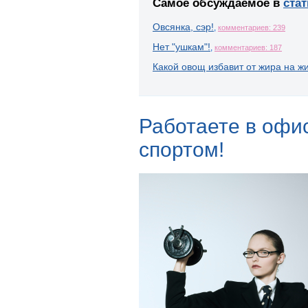
Самое обсуждаемое в
стат
Овсянка, сэр!
,
комментариев: 239
Нет "ушкам"!
,
комментариев: 187
Какой овощ избавит от жира на ж
Работаете в офи
спортом!