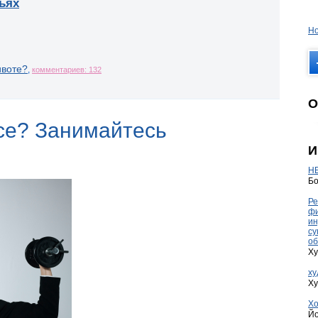
ьях
Но
ивоте?
,
комментариев: 132
О
се? Занимайтесь
И
HE
Бо
Ре
фи
ин
су
об
Ху
ху
Ху
Хо
Йо