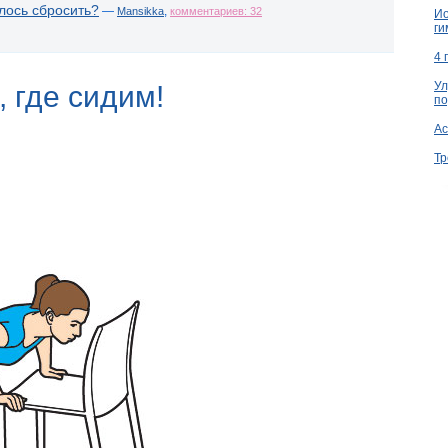
лось сбросить?
—
,
Mansikka
комментариев: 32
Ио
ги
4 
Ул
 где сидим!
по
Ac
Тр