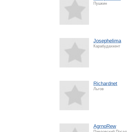
Пушкин
Josephelima
Карабудахкент
Richardnet
Льгов
AgrnoRew
Павловский Посад