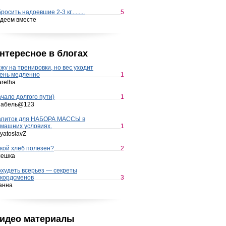
росить надоевшие 2-3 кг.........
5
деем вместе
нтересное в блогах
жу на тренировки, но вес уходит
ень медленно
1
retha
чало долгого пути)
1
набель@123
апиток для НАБОРА МАССЫ в
машних условиях.
1
yatoslavZ
кой хлеб полезен?
2
лешка
худеть всерьез — секреты
кордсменов
3
анна
идео материалы