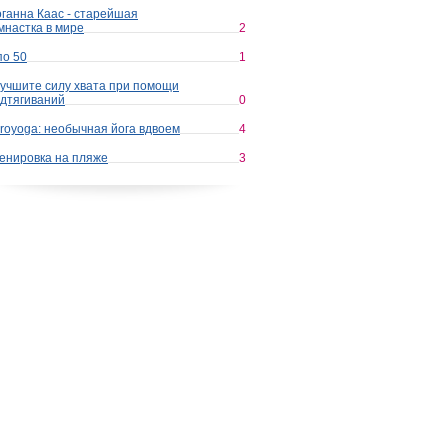
ганна Каас - старейшая
мнастка в мире
2
по 50
1
учшите силу хвата при помощи
дтягиваний
0
royoga: необычная йога вдвоем
4
енировка на пляже
3