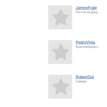
JamesFrale
Ростов-на-Дону
PedroVinia
Красновишерск
RobertDut
Самара