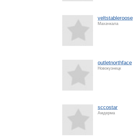
veltstableroose
Махачкала
outletnorthface
Новокузнецк
sccostar
Амдерма