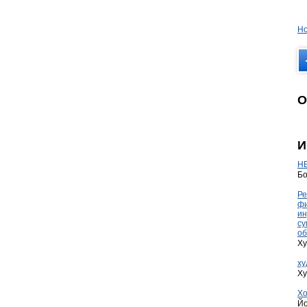
Но
О
И
HE
Бо
Ре
фи
ин
су
об
Ху
ху
Ху
Хо
Йо