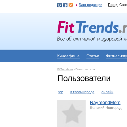
Блог редакции
Город
: Сан
Киноафиша
Статьи
Фитнес-кл
FitTrends.ru
›
Пользователи
Пользователи
top
в твоем городе
онлайн
RaymondMem
Великий Новгород