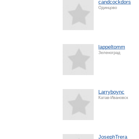
candcockdors
Одинцово
lappeltomm
Зеленоград
Larryboync
Катав-Ивановск
JosephTrera