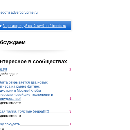
вости advert.drugme.ru
Зарегистрируй свой клуб на fittrends.ru
бсуждаем
нтересное в сообществах
LP!!
2
дибилдинг
бята открывается два новых
тнеса на рынке фитнес
дустрии в Москве! Клубы
перские новейшие технологии и
орудование!
1
деем вместе
дая талия, толстые бедра!!!(((
3
деем вместе
чу похудеть
1
га