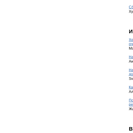
Сб
Ху
И
Хо
оч
Ma
На
А
Н
до
Sv
Ка
А
По
ре
Ж
В