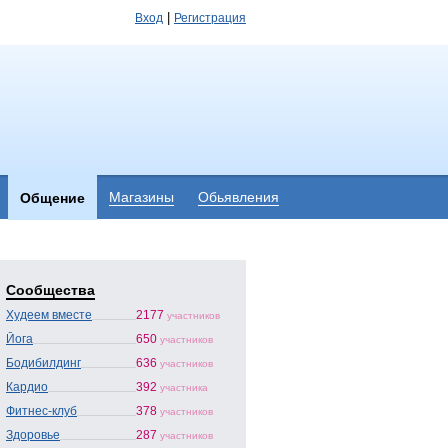
|
Вход
Регистрация
Магазины
Обьявления
Общение
Сообщества
Худеем вместе
2177
участников
Йога
650
участников
Бодибилдинг
636
участников
Кардио
392
участника
Фитнес-клуб
378
участников
Здоровье
287
участников