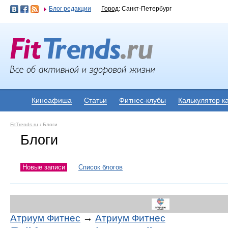
Блог редакции
Город
: Санкт-Петербург
Киноафиша
Статьи
Фитнес-клубы
Калькулятор к
FitTrends.ru
›
Блоги
Блоги
Новые записи
Список блогов
Атриум Фитнес
→
Атриум Фитнес