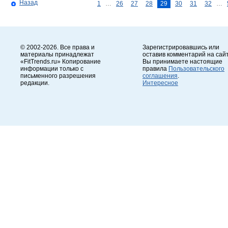
Назад
1
…
26
27
28
29
30
31
32
…
© 2002-2026. Все права и
Зарегистрировавшись или
материалы принадлежат
оставив комментарий на сайт
«FitTrends.ru» Копирование
Вы принимаете настоящие
информации только с
правила
Пользовательского
письменного разрешения
соглашения
.
редакции.
Интересное