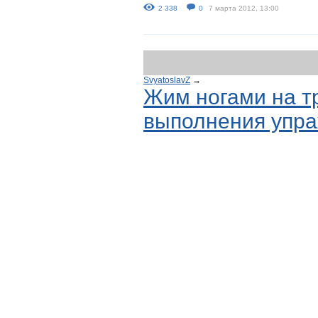
2 338
0
7 марта 2012, 13:00
SvyatoslavZ
→
Жим ногами на т
выполнения упра