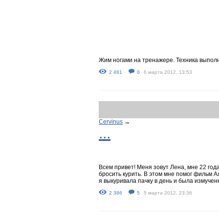
Жим ногами на тренажере. Техника выпол
2 481
0
6 марта 2012, 13:53
Cervinus
→
...
Всем привет! Меня зовут Лена, мне 22 год
бросить курить. В этом мне помог фильм А
я выкуривала пачку в день и была измучен
2 386
5
5 марта 2012, 23:36