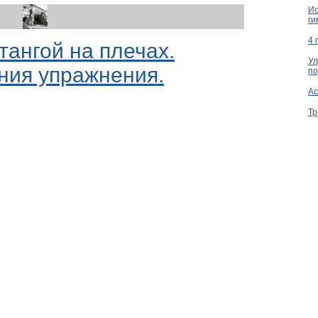
Ио
ги
4 
ангой на плечах.
Ул
ния упражнения.
по
Ac
Тр