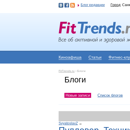
Блог редакции
Город
: Сан
Киноафиша
Статьи
Фитнес-кл
FitTrends.ru
›
Блоги
Блоги
Новые записи
Список блогов
SvyatoslavZ
→