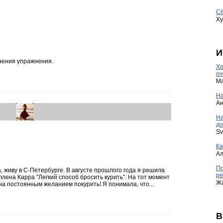
Сб
Ху
И
нения упражнения.
Хо
оч
Ma
На
А
Н
до
Sv
Ка
А
По
а, живу в С-Петербурге. В августе прошлого года я решила
ре
ллена Карра "Легкий способ бросить курить". На тот момент
Ж
на постоянным желанием покурить! Я понимала, что...
В