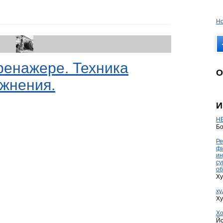
Но
ренажере. Техника
О
жнения.
И
HE
Бо
Ре
фи
ин
су
об
Ху
ху
Ху
Хо
Йо