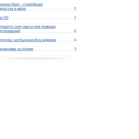
ганна Каас - старейшая
мнастка в мире
2
по 50
1
учшите силу хвата при помощи
дтягиваний
0
royoga: необычная йога вдвоем
4
енировка на пляже
3