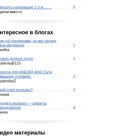
росить надоевшие 2-3 кг.........
5
деем вместе
нтересное в блогах
жу на тренировки, но вес уходит
ень медленно
1
retha
чало долгого пути)
1
набель@123
апиток для НАБОРА МАССЫ в
машних условиях.
1
yatoslavZ
кой хлеб полезен?
2
лешка
худеть всерьез — секреты
кордсменов
3
анна
идео материалы