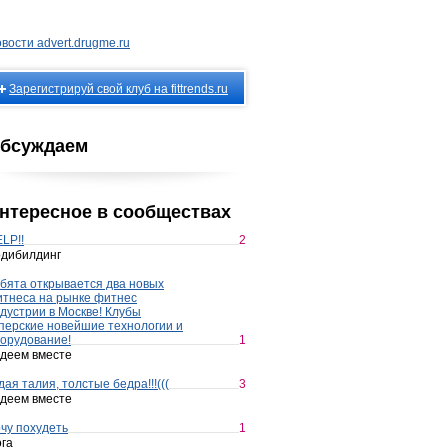
вости advert.drugme.ru
Зарегистрируй свой клуб на fittrends.ru
бсуждаем
нтересное в сообществах
LP!!
2
дибилдинг
бята открывается два новых
тнеса на рынке фитнес
дустрии в Москве! Клубы
перские новейшие технологии и
орудование!
1
деем вместе
дая талия, толстые бедра!!!(((
3
деем вместе
чу похудеть
1
га