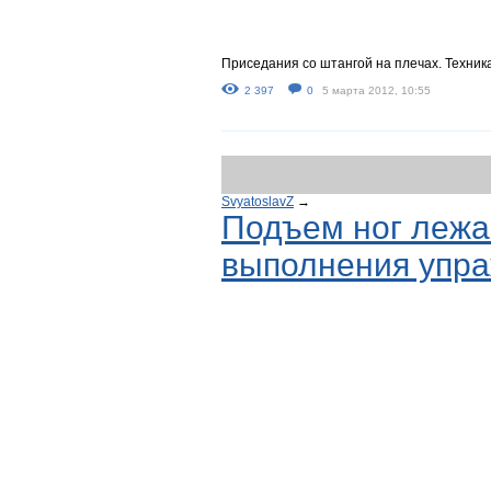
Приседания со штангой на плечах. Техни
2 397
0
5 марта 2012, 10:55
SvyatoslavZ
→
Подъем ног лежа
выполнения упра