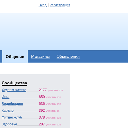
|
Вход
Регистрация
Магазины
Обьявления
Общение
Сообщества
Худеем вместе
2177
участников
Йога
650
участников
Бодибилдинг
636
участников
Кардио
392
участника
Фитнес-клуб
378
участников
Здоровье
287
участников