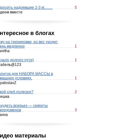
росить надоевшие 2-3 кг.........
5
деем вместе
нтересное в блогах
жу на тренировки, но вес уходит
ень медленно
1
retha
чало долгого пути)
1
набель@123
апиток для НАБОРА МАССЫ в
машних условиях.
1
yatoslavZ
кой хлеб полезен?
2
лешка
худеть всерьез — секреты
кордсменов
3
анна
идео материалы