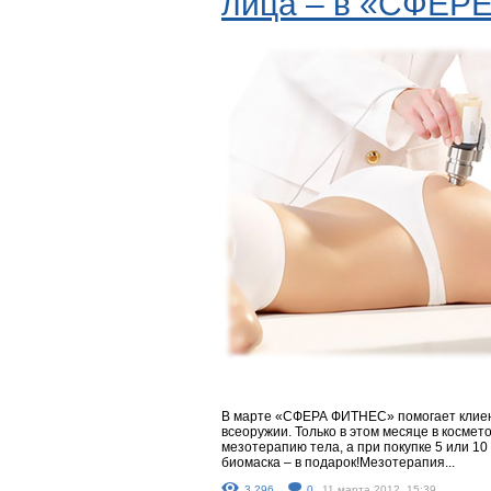
лица – в «СФЕР
В марте «СФЕРА ФИТНЕС» помогает клиент
всеоружии. Только в этом месяце в космет
мезотерапию тела, а при покупке 5 или 1
биомаска – в подарок!Мезотерапия...
3 296
0
11 марта 2012, 15:39