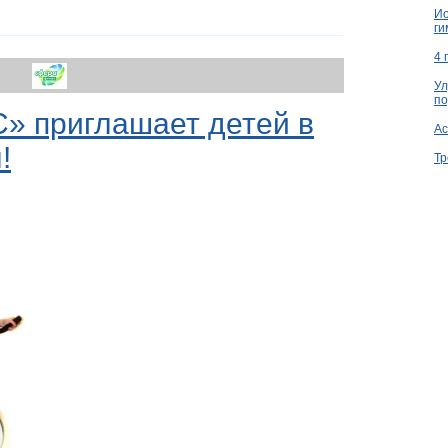
Ио
ги
4 
Ул
по
 приглашает детей в
Ac
!
Тр