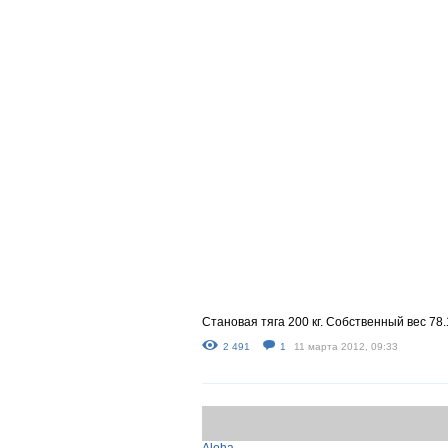
Становая тяга 200 кг. Собственный вес 78.1
2 491
1
11 марта 2012, 09:33
Aloha
→