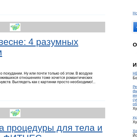
Но
весне: 4 разумных
О
м
И
о похудании. Ну или почти только об этом. В воздухе
HE
ложившихся отношениях тоже хочется романтических
Бо
увств. Выглядеть как с картинки просто необходимо!...
Ре
фи
ин
су
об
Ху
ху
Ху
а процедуры для тела и
Хо
Йо