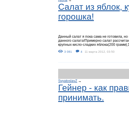
Салат из яблок, 
горошка!
Данный салат я пока сама не готовила, но 
данного салата!Примерно салат рассчитан 
крупных кисло-сладких яблока(200 грамм);1
3 081
4
11 марта 2012, 03:50
SvyatoslavZ
→
Гейнер - как пра
принимать.