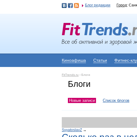
Блог редакции
Город
: Сан
Киноафиша
Статьи
Фитнес-кл
FitTrends.ru
›
Блоги
Блоги
Новые записи
Список блогов
SvyatoslavZ
→