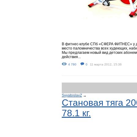
В фитнес-клубе СПб «СФЕРА ФИТНЕС» у де
место паломничества всех худеющих, наб
Мы предлагаем новый вид детских абонеме
действия...
4 780
0
11 марта 2012, 15:36
SvyatoslavZ
→
Становая тяга 20
78.1 кг.