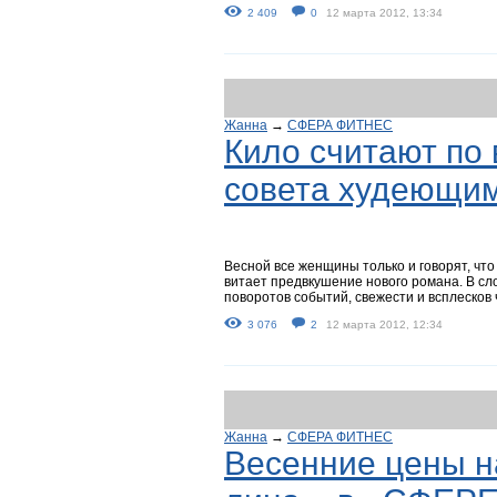
2 409
0
12 марта 2012, 13:34
Жанна
→
СФЕРА ФИТНЕС
Кило считают по 
совета худеющи
Весной все женщины только и говорят, что 
витает предвкушение нового романа. В с
поворотов событий, свежести и всплесков ч
3 076
2
12 марта 2012, 12:34
Жанна
→
СФЕРА ФИТНЕС
Весенние цены н