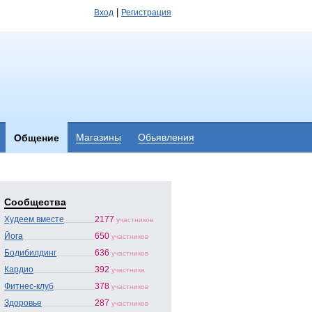
|
Вход
Регистрация
Магазины
Обьявления
Общение
Сообщества
Худеем вместе
2177
участников
Йога
650
участников
Бодибилдинг
636
участников
Кардио
392
участника
Фитнес-клуб
378
участников
Здоровье
287
участников