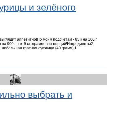
курицы и зелёного
выглядит аппетитно!По моим подсчётам - 85 к на 100 г
на 900 г, т.е. 9 стограммовых порций!Ингредиенты2
 небольшая красная луковица (40 грамм);1...
вильно выбрать и