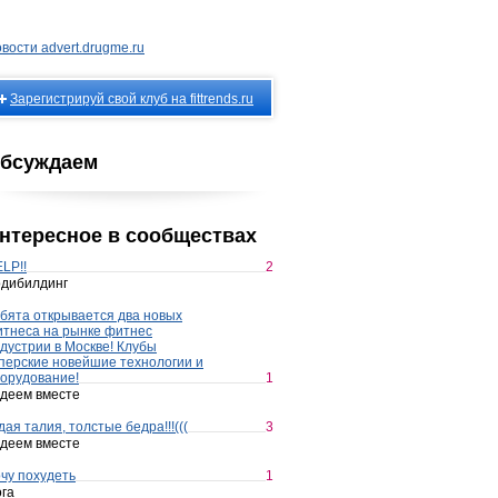
вости advert.drugme.ru
Зарегистрируй свой клуб на fittrends.ru
бсуждаем
нтересное в сообществах
LP!!
2
дибилдинг
бята открывается два новых
тнеса на рынке фитнес
дустрии в Москве! Клубы
перские новейшие технологии и
орудование!
1
деем вместе
дая талия, толстые бедра!!!(((
3
деем вместе
чу похудеть
1
га