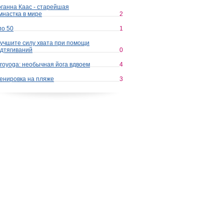
ганна Каас - старейшая
мнастка в мире
2
по 50
1
учшите силу хвата при помощи
дтягиваний
0
royoga: необычная йога вдвоем
4
енировка на пляже
3