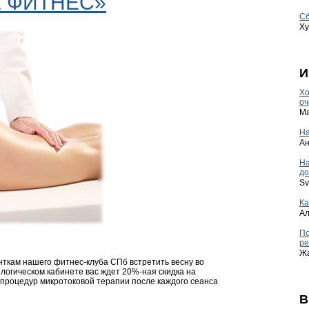
Е ФИТНЕС»
Сб
Ху
И
Хо
оч
Ma
На
А
Н
до
Sv
Ка
А
По
ре
Ж
кам нашего фитнес-клуба СПб встретить весну во
ологическом кабинете вас ждет 20%-ная скидка на
0 процедур микротоковой терапии после каждого сеанса
В