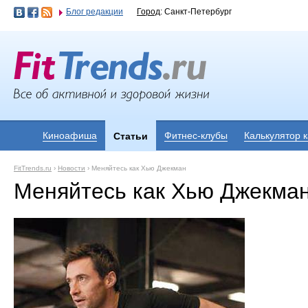
Блог редакции
Город
: Санкт-Петербург
Киноафиша
Фитнес-клубы
Калькулятор 
Статьи
FitTrends.ru
›
Новости
›
Меняйтесь как Хью Джекман
Меняйтесь как Хью Джекма