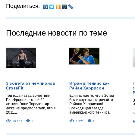
Поделиться:
Последние новости по теме
3 совета от чемпионов
Играй в теннис как
CrossFit
Райан Харрисон
с
Три года назад 25-летний
Если думаете, что в 20 вы
Рич Фроннинг-мл. и 22-
были крутым, встречайте
В
летняя Энни Торсдоттир
Райана Харрисона!
Р
даже не предполагали, что в
Восходящая звезда
н
2011...
американского тенниса...
з
10 857
1
3 371
1