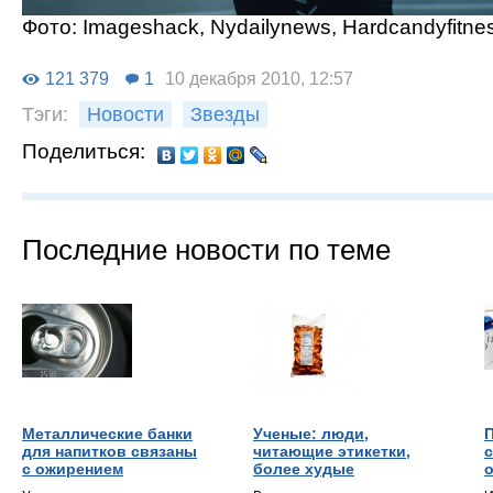
Фото: Imageshack, Nydailynews, Нardcandyfitne
121 379
1
10 декабря 2010, 12:57
Тэги:
Новости
Звезды
Поделиться:
Последние новости по теме
Металлические банки
Ученые: люди,
для напитков связаны
читающие этикетки,
с ожирением
более худые