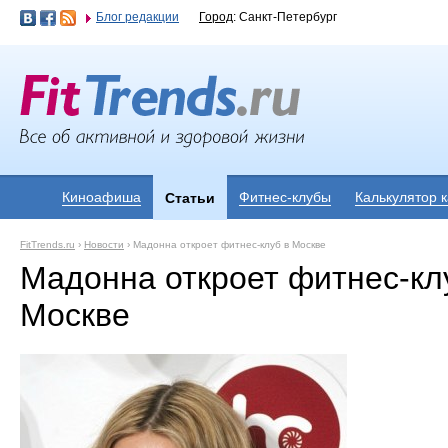
Блог редакции
Город
: Санкт-Петербург
Киноафиша
Фитнес-клубы
Калькулятор 
Статьи
FitTrends.ru
›
Новости
›
Мадонна откроет фитнес-клуб в Москве
Мадонна откроет фитнес-кл
Москве