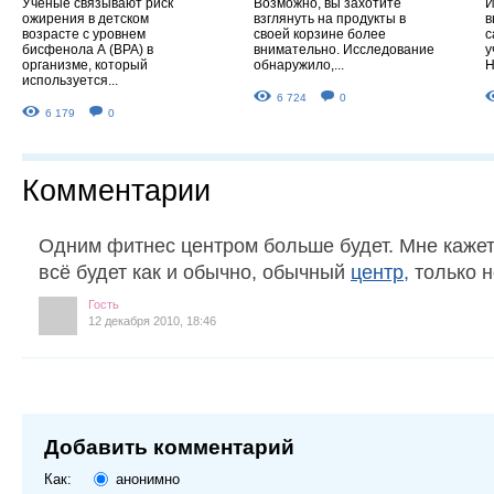
Ученые связывают риск
Возможно, вы захотите
И
ожирения в детском
взглянуть на продукты в
в
возрасте с уровнем
своей корзине более
с
бисфенола А (ВРА) в
внимательно. Исследование
у
организме, который
обнаружило,...
Н
используется...
6 724
0
6 179
0
Комментарии
Одним фитнес центром больше будет. Мне кажет
всё будет как и обычно, обычный
центр,
только н
Гость
12 декабря 2010, 18:46
Добавить комментарий
Как:
анонимно