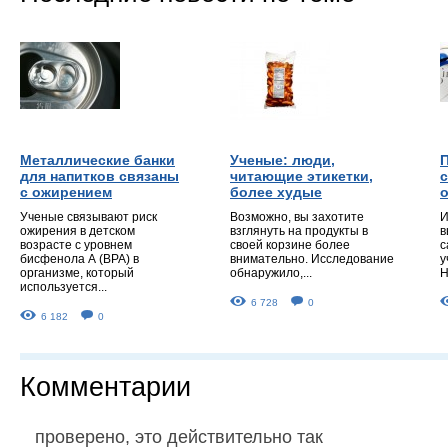
Металлические банки
Ученые: люди,
для напитков связаны
читающие этикетки,
с ожирением
более худые
Ученые связывают риск
Возможно, вы захотите
И
ожирения в детском
взглянуть на продукты в
в
возрасте с уровнем
своей корзине более
с
бисфенола А (ВРА) в
внимательно. Исследование
у
организме, который
обнаружило,...
Н
используется...
6 728
0
6 182
0
Комментарии
проверено, это действительно так