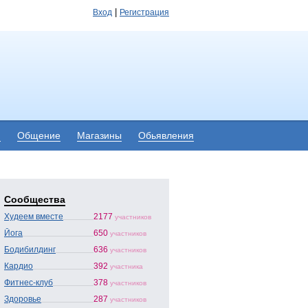
|
Вход
Регистрация
я
Общение
Магазины
Обьявления
Сообщества
Худеем вместе
2177
участников
Йога
650
участников
Бодибилдинг
636
участников
Кардио
392
участника
Фитнес-клуб
378
участников
Здоровье
287
участников