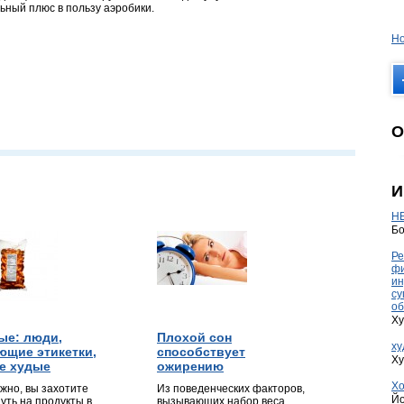
льный плюс в пользу аэробики.
Но
О
И
HE
Бо
Ре
фи
ин
су
об
Ху
ые: люди,
Плохой сон
ху
ющие этикетки,
способствует
Ху
е худые
ожирению
Хо
жно, вы захотите
Из поведенческих факторов,
Йо
уть на продукты в
вызывающих набор веса,