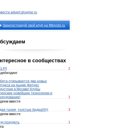
вости advert.drugme.ru
Зарегистрируй свой клуб на fittrends.ru
бсуждаем
нтересное в сообществах
LP!!
2
дибилдинг
бята открывается два новых
тнеса на рынке фитнес
дустрии в Москве! Клубы
перские новейшие технологии и
орудование!
1
деем вместе
дая талия, толстые бедра!!!(((
3
деем вместе
чу похудеть
1
га