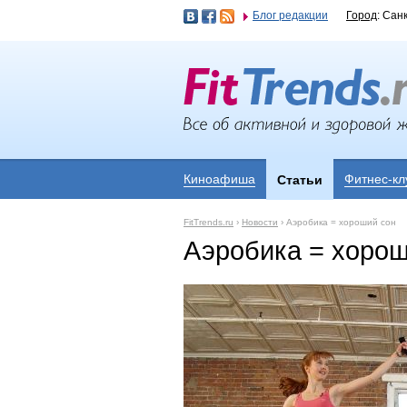
Блог редакции
Город
: Сан
Киноафиша
Фитнес-кл
Статьи
FitTrends.ru
›
Новости
›
Аэробика = хороший сон
Аэробика = хорош