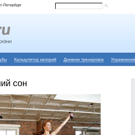
кт-Петербург
убы
Калькулятор калорий
Дневник тренировок
Упражнени
ий сон