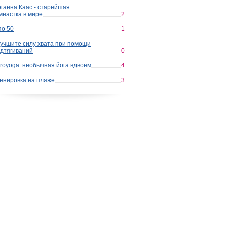
ганна Каас - старейшая
мнастка в мире
2
по 50
1
учшите силу хвата при помощи
дтягиваний
0
royoga: необычная йога вдвоем
4
енировка на пляже
3