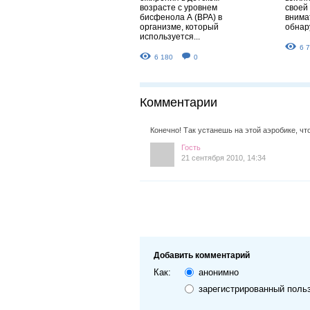
возрасте с уровнем
своей
бисфенола А (ВРА) в
внима
организме, который
обнару
используется...
6 
6 180
0
Комментарии
Конечно! Так устанешь на этой аэробике, чт
Гость
21 сентября 2010, 14:34
Добавить комментарий
Как:
анонимно
зарегистрированный поль