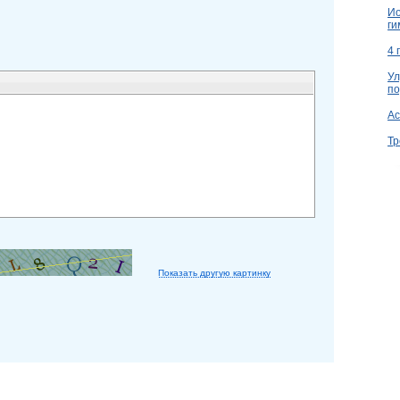
Ио
ги
4 
Ул
по
Ac
Тр
Показать другую картинку