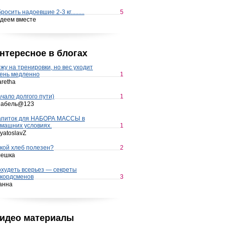
росить надоевшие 2-3 кг.........
5
деем вместе
нтересное в блогах
жу на тренировки, но вес уходит
ень медленно
1
retha
чало долгого пути)
1
набель@123
апиток для НАБОРА МАССЫ в
машних условиях.
1
yatoslavZ
кой хлеб полезен?
2
лешка
худеть всерьез — секреты
кордсменов
3
анна
идео материалы