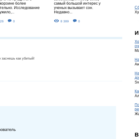
 корзине более
самый большой интерес у
Сб
тельно. Исследование
ученых вызывает сон.
Ху
жило,...
Недавно...
726
0
8 389
0
И
Хо
оч
Ma
о заснешь как убитый!
На
А
Н
до
Sv
Ка
А
По
ре
Ж
зователь
В