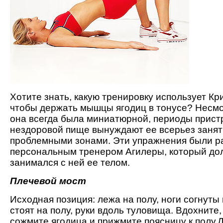
Хотите знать, какую тренировку использует Кр
чтобы держать мышцы ягодиц в тонусе? Несмот
она всегда была миниатюрной, периоды прист
нездоровой пище вынуждают ее всерьез занят
проблемными зонами. Эти упражнения были р
персональным тренером Агилеры, который до
занимался с ней ее телом.
Плечевой мост
Исходная позиция: лежа на полу, ноги согнуты 
стоят на полу, руки вдоль туловища. Вдохните
сожмите ягодица и прижмите поясницу к полу.