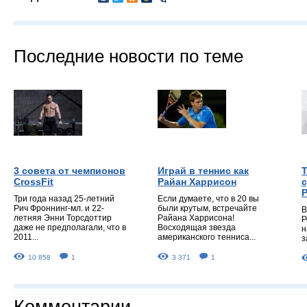
Последние новости по теме
3 совета от чемпионов
Играй в теннис как
CrossFit
Райан Харрисон
с
Три года назад 25-летний
Если думаете, что в 20 вы
Рич Фроннинг-мл. и 22-
были крутым, встречайте
В
летняя Энни Торсдоттир
Райана Харрисона!
Р
даже не предполагали, что в
Восходящая звезда
н
2011...
американского тенниса...
з
10 858
1
3 371
1
Комментарии