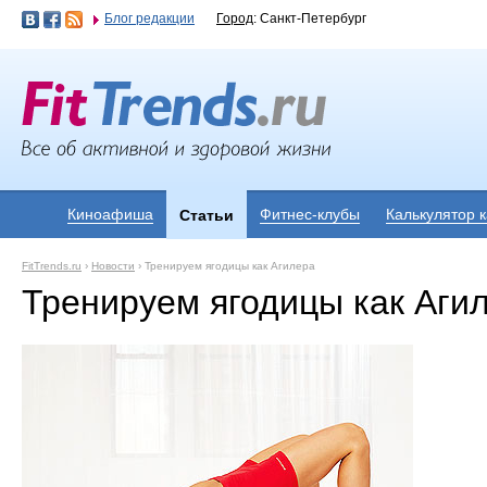
Блог редакции
Город
: Санкт-Петербург
Киноафиша
Фитнес-клубы
Калькулятор 
Статьи
FitTrends.ru
›
Новости
›
Тренируем ягодицы как Агилера
Тренируем ягодицы как Аги