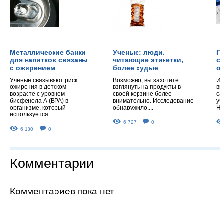
Металлические банки
Ученые: люди,
для напитков связаны
читающие этикетки,
с ожирением
более худые
Ученые связывают риск
Возможно, вы захотите
И
ожирения в детском
взглянуть на продукты в
в
возрасте с уровнем
своей корзине более
с
бисфенола А (ВРА) в
внимательно. Исследование
у
организме, который
обнаружило,...
Н
используется...
6 727
0
6 180
0
Комментарии
Комментариев пока нет