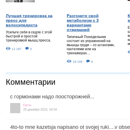
Лучшая тренировка на
Разгоните свой
К
пресс для
метаболизм с 3
велосипедиста
вариантами
Е
отжиманий
щ
Усильте себя в седле с этой
в
быстрой и простой
Типичный Понедельник
к
тренировкой мышц пресса.
состоит из упражнений на
м
мышцы груди – со штангами,
гантелями или на
11 187
0
тренажерах....
19 109
6
Комментарии
с гормонами надо поосторожней...
Гость
20 декабря 2010, 18:34
4to-to mne kazetsja napisano ot svojej ruki....v ob