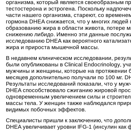
организма, который является своеобразным 
тестостерона и эстрогена. Поскольку надпочечн
части нашего организма, стареют, со времене
гормона DHEA снижается, что у многих людей 
образованию жира в области живота, потере 
снижению либидо. Именно эти данные послужи
исследованию DHEA как вероятного катализат
жира и прироста мышечной массы.
В недавнем клиническом исследовании, резул
были опубликованы в Clinical Endocrinology, у
мужчины и женщины, которые на протяжении 
месяцев дополнительно получали по 100 мг. 
Результаты исследований показали, что у муж
DHEA способствовало сжиганию жировой прос
одновременным увеличением силы и строител
массы тела. У женщин также наблюдался прир
видимых побочных эффектов.
Специалисты пришли к заключению, что допо
DHEA увеличивает уровни IFG-1 (инсулин как ф