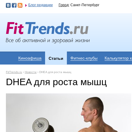
Блог редакции
Город
: Санкт-Петербург
Киноафиша
Фитнес-клубы
Калькулятор 
Статьи
FitTrends.ru
›
Новости
›
DHEA для роста мышц
DHEA для роста мышц