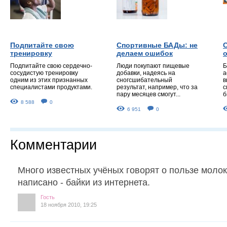
Подпитайте свою
Спортивные БАДы: не
тренировку
делаем ошибок
Подпитайте свою сердечно-
Люди покупают пищевые
Б
сосудистую тренировку
добавки, надеясь на
а
одним из этих признанных
сногсшибательный
в
специалистами продуктами.
результат, например, что за
с
пару месяцев смогут...
б
8 588
0
6 951
0
Комментарии
Много известных учёных говорят о пользе молока
написано - байки из интернета.
Гость
18 ноября 2010, 19:25