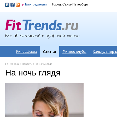
Блог редакции
Город
: Санкт-Петербург
Киноафиша
Фитнес-клубы
Калькулятор 
Статьи
FitTrends.ru
›
Новости
›
На ночь глядя
На ночь глядя