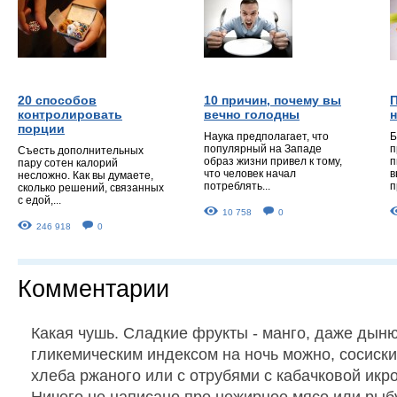
20 способов
10 причин, почему вы
контролировать
вечно голодны
порции
Наука предполагает, что
Б
популярный на Западе
п
Съесть дополнительных
образ жизни привел к тому,
п
пару сотен калорий
что человек начал
в
несложно. Как вы думаете,
потреблять...
п
сколько решений, связанных
с едой,...
10 758
0
246 918
0
Комментарии
Какая чушь. Сладкие фрукты - манго, даже дын
гликемическим индексом на ночь можно, сосиски
хлеба ржаного или с отрубями с кабачковой икро
Ничего не написано про нежирное мясо или рыб