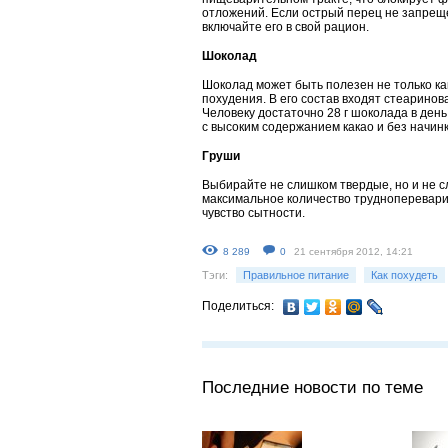
отложений. Если острый перец не запреще
включайте его в свой рацион.
Шоколад
Шоколад может быть полезен не только как
похудения. В его состав входят стеаринов
Человеку достаточно 28 г шоколада в день,
с высоким содержанием какао и без начинк
Груши
Выбирайте не слишком твердые, но и не с
максимальное количество трудноперевар
чувство сытности.
8 289
0
21 сентября 2012, 14:21
Тэги:
Правильное питание
Как похудеть
Поделиться:
Последние новости по теме