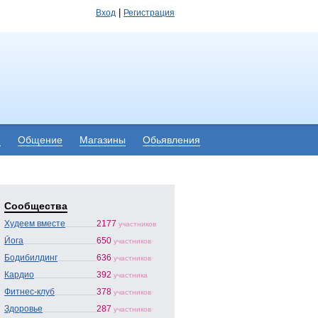
|
Вход
Регистрация
я
Общение
Магазины
Обьявления
Сообщества
Худеем вместе
2177
участников
Йога
650
участников
Бодибилдинг
636
участников
Кардио
392
участника
Фитнес-клуб
378
участников
Здоровье
287
участников