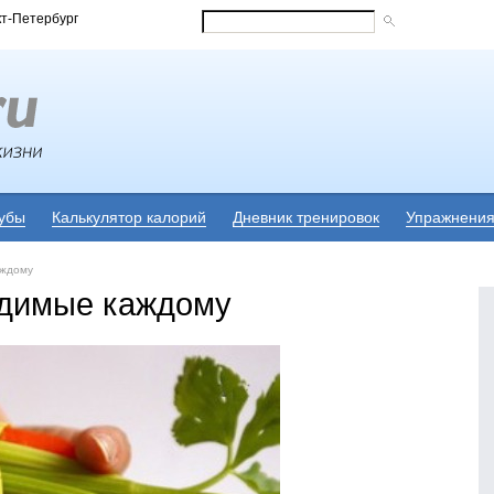
кт-Петербург
убы
Калькулятор калорий
Дневник тренировок
Упражнени
аждому
одимые каждому