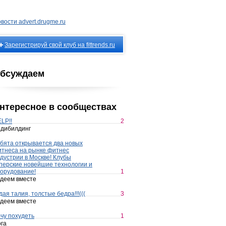
вости advert.drugme.ru
Зарегистрируй свой клуб на fittrends.ru
бсуждаем
нтересное в сообществах
LP!!
2
дибилдинг
бята открывается два новых
тнеса на рынке фитнес
дустрии в Москве! Клубы
перские новейшие технологии и
орудование!
1
деем вместе
дая талия, толстые бедра!!!(((
3
деем вместе
чу похудеть
1
га