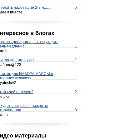
росить надоевшие 2-3 кг.........
5
деем вместе
нтересное в блогах
жу на тренировки, но вес уходит
ень медленно
1
retha
чало долгого пути)
1
набель@123
апиток для НАБОРА МАССЫ в
машних условиях.
1
yatoslavZ
кой хлеб полезен?
2
лешка
худеть всерьез — секреты
кордсменов
3
анна
идео материалы