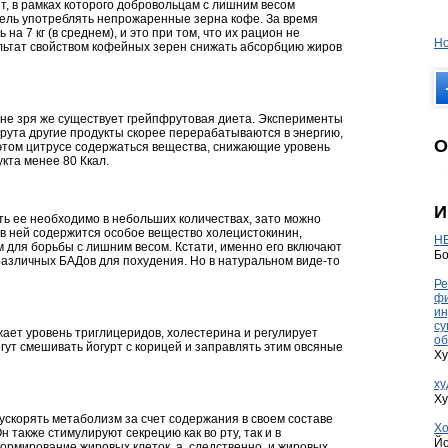
, в рамках которого добровольцам с лишним весом
дель употреблять непрожаренные зерна кофе. За время
на 7 кг (в среднем), и это при том, что их рацион не
Но
льтат свойством кофейных зерен снижать абсорбцию жиров
, не зря же существует грейпфрутовая диета. Эксперименты
рута другие продукты скорее перерабатываются в энергию,
О
 этом цитрусе содержаться вещества, снижающие уровень
кта менее 80 Ккал.
И
ть ее необходимо в небольших количествах, зато можно
о в ней содержится особое вещество холецистокинин,
HE
 для борьбы с лишним весом. Кстати, именно его включают
Бо
различных БАДов для похудения. Но в натуральном виде-то
Ре
фи
ин
су
жает уровень триглицеридов, холестерина и регулирует
об
ут смешивать йогурт с корицей и заправлять этим овсяные
Ху
ху
Ху
 ускорять метаболизм за счет содержания в своем составе
Хо
 также стимулируют секрецию как во рту, так и в
Йо
ормирование жировых клеток, а, следственно, и жировых