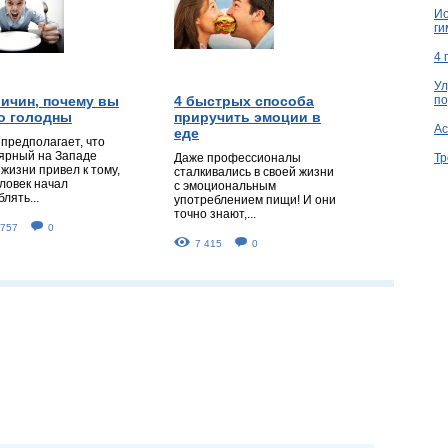
Ио
ги
4 
Ул
по
ричин, почему вы
4 быстрых способа
о голодны
приручить эмоции в
Ac
еде
 предполагает, что
ярный на Западе
Тр
Даже профессионалы
жизни привел к тому,
сталкивались в своей жизни
еловек начал
с эмоциональным
лять...
употреблением пищи! И они
точно знают,...
 757
0
7 415
0