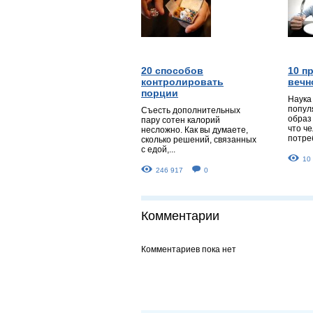
20 способов
10 п
контролировать
вечн
порции
Наука
попул
Съесть дополнительных
образ 
пару сотен калорий
что ч
несложно. Как вы думаете,
потреб
сколько решений, связанных
с едой,...
10
246 917
0
Комментарии
Комментариев пока нет