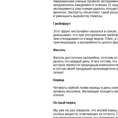
Американские ученые провели эксперимент
предлагалось ежедневно в течение 22 не
эксперимента участникам удалось похудеть 
менялся. Эксперты объясняют такой резу
и уменьшать выработку глюкозы.
Грейпфрут
Этот фрукт неслучайно оказался в списке
доказывают, что при употреблении грейпф
чем откладываются в виде жиров. Плюс, в
триглицеридов, а калорийность целого фру
Фасоль
Фасоль достаточно калорийна, поэтому ес
делать это каждый день. И все потому, чт
которое является природным компонентом
в состав своей продукции производители 
лучше!
Корица
Четверть чайной ложки корицы в день сни
уровень инсулина. Желающие похудеть мог
хлопья.
Острый перец
Мы уже не раз говорили, что жгучий перец
особых веществ, отвечающих за остроту. Он
пищеварительном тракте, что блокирует ф