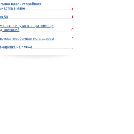
ганна Каас - старейшая
мнастка в мире
2
по 50
1
учшите силу хвата при помощи
дтягиваний
0
royoga: необычная йога вдвоем
4
енировка на пляже
3