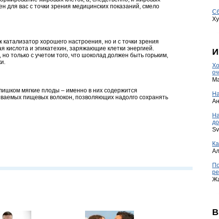
н для вас с точки зрения медицинских показаний, смело
Сб
Ху
 катализатор хорошего настроения, но и с точки зрения
ая кислота и эпикатехин, заряжающие клетки энергией.
И
 но только с учетом того, что шоколад должен быть горьким,
и.
Хо
оч
Ma
лишком мягкие плоды – именно в них содержится
На
иваемых пищевых волокон, позволяющих надолго сохранять
А
Н
до
Sv
Ка
А
По
ре
Ж
В