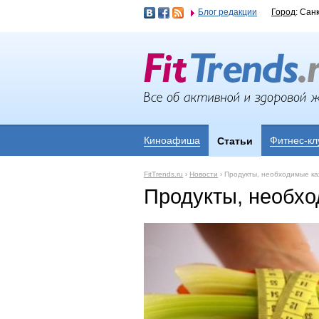
Блог редакции
Город
: Сан
Киноафиша
Фитнес-кл
Статьи
FitTrends.ru
›
Новости
›
Продукты, необходимые к
Продукты, необх