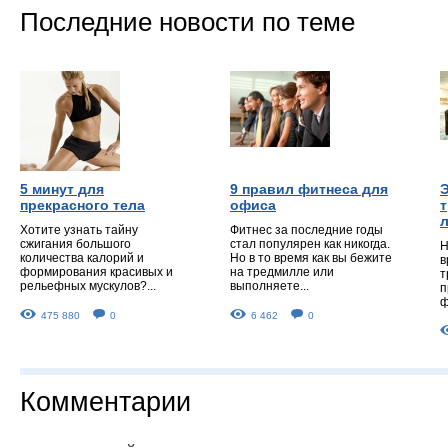
Последние новости по теме
5 минут для
9 правил фитнеса для
прекрасного тела
офиса
Хотите узнать тайну
Фитнес за последние годы
сжигания большого
стал популярен как никогда.
Н
количества калорий и
Но в то время как вы бежите
в
формирования красивых и
на тредмилле или
т
рельефных мускулов?...
выполняете...
п
ф
475 880
0
6 462
0
Комментарии