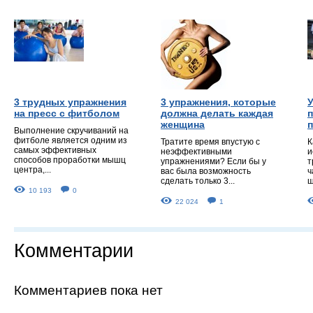
3 трудных упражнения
3 упражнения, которые
У
на пресс с фитболом
должна делать каждая
женщина
Выполнение скручиваний на
фитболе является одним из
Тратите время впустую с
К
самых эффективных
неэффективными
и
способов проработки мышц
упражнениями? Если бы у
т
центра,...
вас была возможность
ч
сделать только 3...
ш
10 193
0
22 024
1
Комментарии
Комментариев пока нет