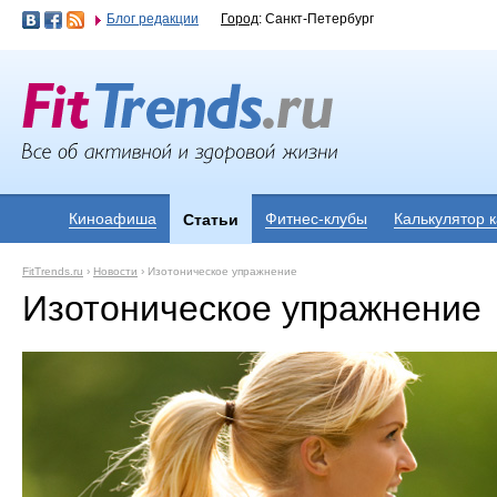
Блог редакции
Город
: Санкт-Петербург
Киноафиша
Фитнес-клубы
Калькулятор 
Статьи
FitTrends.ru
›
Новости
›
Изотоническое упражнение
Изотоническое упражнение