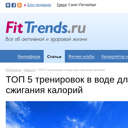
Блог редакции
Город
: Санкт-Петербург
Киноафиша
Фитнес-клубы
Калькулятор 
Статьи
FitTrends.ru
›
Новости
›
ТОП 5 тренировок в воде для сжигания калорий
ТОП 5 тренировок в воде д
сжигания калорий