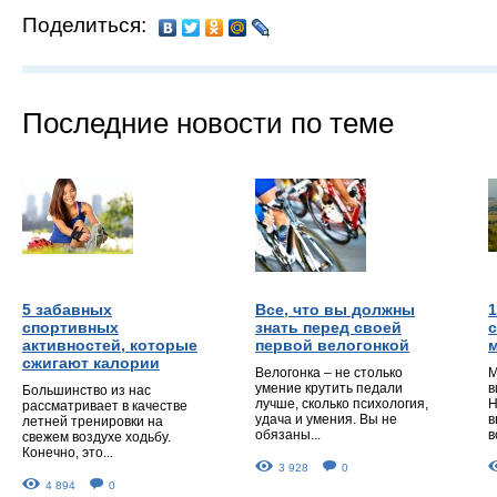
Поделиться:
Последние новости по теме
5 забавных
Все, что вы должны
спортивных
знать перед своей
с
активностей, которые
первой велогонкой
сжигают калории
Велогонка – не столько
М
умение крутить педали
в
Большинство из нас
лучше, сколько психология,
Н
рассматривает в качестве
удача и умения. Вы не
в
летней тренировки на
обязаны...
в
свежем воздухе ходьбу.
Конечно, это...
3 928
0
4 894
0