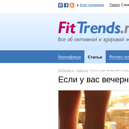
Блог редакции
Город
: Сан
Киноафиша
Фитнес-кл
Статьи
FitTrends.ru
›
Новости
›
Если у вас вечерний голод.
Если у вас вечерн