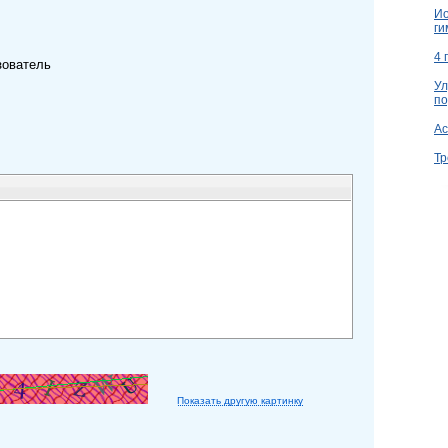
Ио
ги
4 
зователь
Ул
по
Ac
Тр
Показать другую картинку