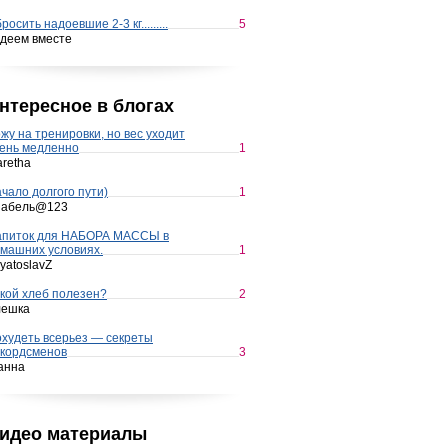
росить надоевшие 2-3 кг.........
5
деем вместе
нтересное в блогах
жу на тренировки, но вес уходит
ень медленно
1
retha
чало долгого пути)
1
набель@123
апиток для НАБОРА МАССЫ в
машних условиях.
1
yatoslavZ
кой хлеб полезен?
2
лешка
худеть всерьез — секреты
кордсменов
3
анна
идео материалы