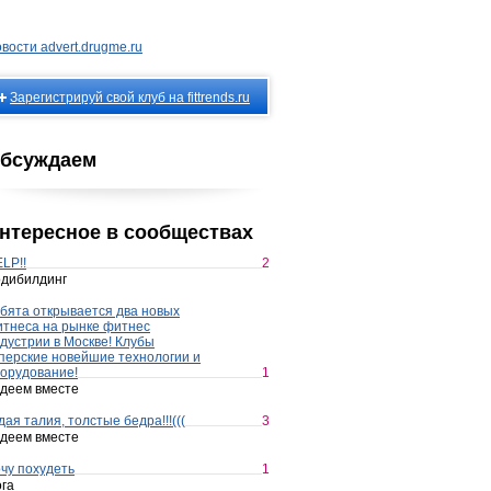
вости advert.drugme.ru
Зарегистрируй свой клуб на fittrends.ru
бсуждаем
нтересное в сообществах
LP!!
2
дибилдинг
бята открывается два новых
тнеса на рынке фитнес
дустрии в Москве! Клубы
перские новейшие технологии и
орудование!
1
деем вместе
дая талия, толстые бедра!!!(((
3
деем вместе
чу похудеть
1
га