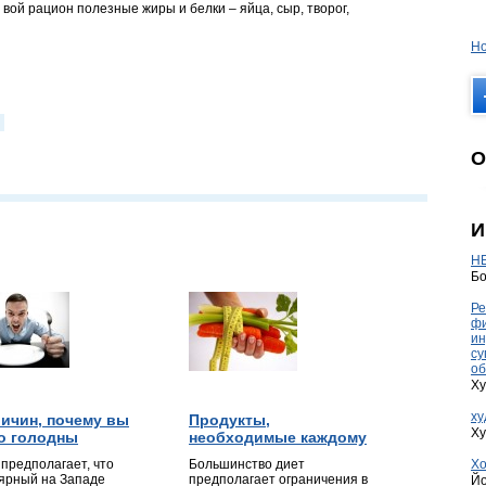
вой рацион полезные жиры и белки – яйца, сыр, творог,
Но
О
И
HE
Бо
Ре
фи
ин
су
об
Ху
ху
ричин, почему вы
Продукты,
Ху
о голодны
необходимые каждому
Хо
 предполагает, что
Большинство диет
ярный на Западе
предполагает ограничения в
Йо