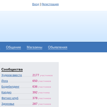
|
Вход
Регистрация
я
Общение
Магазины
Обьявления
Сообщества
Худеем вместе
2177
участников
Йога
650
участников
Бодибилдинг
636
участников
Кардио
392
участника
Фитнес-клуб
378
участников
Здоровье
287
участников