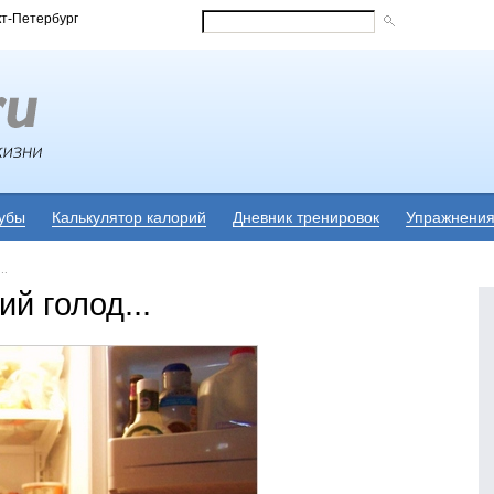
кт-Петербург
убы
Калькулятор калорий
Дневник тренировок
Упражнени
..
ий голод...