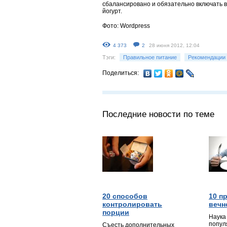
сбалансировано и обязательно включать в 
йогурт.
Фото: Wordpress
4 373
2
28 июня 2012, 12:04
Тэги:
Правильное питание
Рекомендации
Поделиться:
Последние новости по теме
20 способов
10 п
контролировать
вечн
порции
Наука
попул
Съесть дополнительных