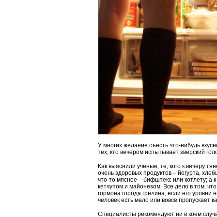
У многих желание съесть что-нибудь вкусн
тех, кто вечером испытывает зверский гол
Как выяснили ученые, те, кого к вечеру тя
очень здоровых продуктов – йогурта, хлеб
что-то мясное – бифштекс или котлету; а 
кетчупом и майонезом. Все дело в том, чт
гормона города грелина, если его уровни 
человек есть мало или вовсе пропускает к
Специалисты рекомендуют ни в коем случа