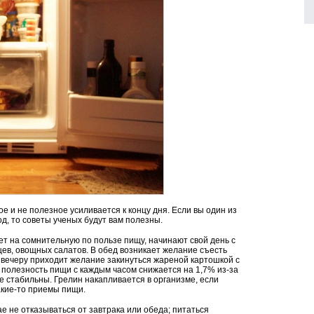
ое и не полезное усиливается к концу дня. Если вы один из
од, то советы ученых будут вам полезны.
нет на сомнительную по пользе пищу, начинают свой день с
цев, овощных салатов. В обед возникает желание съесть
к вечеру приходит желание закинуться жареной картошкой с
о полезность пищи с каждым часом снижается на 1,7% из-за
не стабильны. Грелин накапливается в организме, если
акие-то приемы пищи.
е не отказываться от завтрака или обеда; питаться