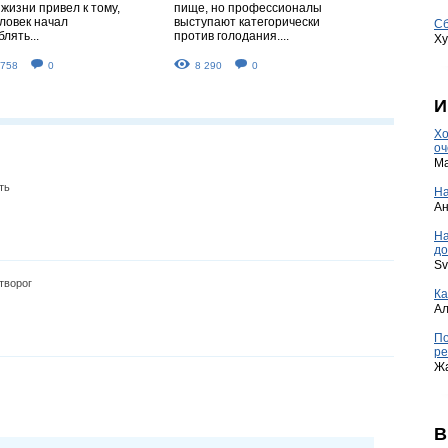
жизни привел к тому,
пище, но профессионалы
еловек начал
выступают категорически
Сб
лять...
против голодания....
Ху
 758
0
8 290
0
И
Хо
оч
Ma
ть
На
А
Н
до
Sv
 творог
Ка
А
По
ре
Ж
В