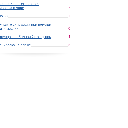
ганна Каас - старейшая
мнастка в мире
2
по 50
1
учшите силу хвата при помощи
дтягиваний
0
royoga: необычная йога вдвоем
4
енировка на пляже
3