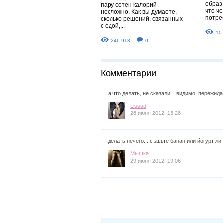
образ 
пару сотен калорий
что ч
несложно. Как вы думаете,
потреб
сколько решений, связанных
с едой,...
10
246 918
0
Комментарии
а что делать, не сказали... видимо, пережида
Lisssa
28 июня 2012, 13:28
делать нечего... съшьте банан или йогурт ли
Мышка
29 июня 2012, 19:06