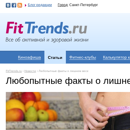
Блог редакции
Город
: Санкт-Петербург
Киноафиша
Фитнес-клубы
Калькулятор 
Статьи
FitTrends.ru
›
Новости
›
Любопытные факты о лишнем весе
Любопытные факты о лишне