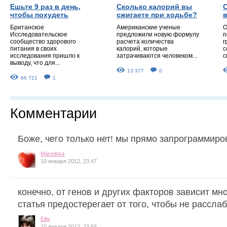
Ешьте 9 раз в день,
Сколько калорий вы
чтобы похудеть
сжигаете при ходьбе?
Британское
Американские ученые
О
Исследовательское
предложили новую формулу
п
сообщество здорового
расчета количества
г
питания в своих
калорий, которые
с
исследования пришло к
затрачиваются человеком...
с
выводу, что для...
13 377
0
66 721
1
Комментарии
Боже, чего только нет! мы прямо запрограммиро
Mansikka
10 января 2012, 23:47
конечно, от генов и других факторов зависит мно
статья предостерегает от того, чтобы не расслаб
Ellis
10 января 2012, 23:55