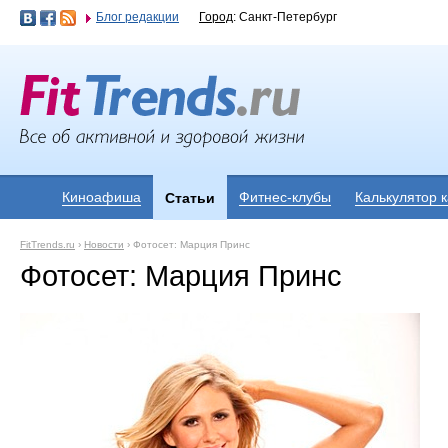
Блог редакции
Город
: Санкт-Петербург
Киноафиша
Фитнес-клубы
Калькулятор 
Статьи
FitTrends.ru
›
Новости
›
Фотосет: Марция Принс
Фотосет: Марция Принс