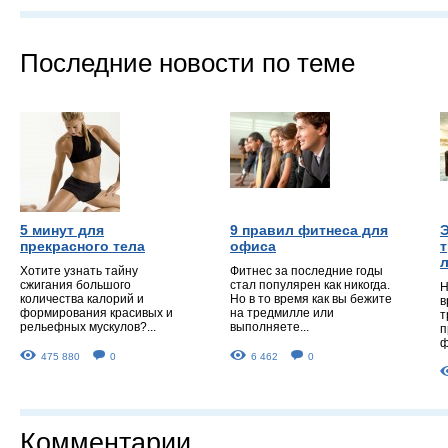
Последние новости по теме
5 минут для
9 правил фитнеса для
прекрасного тела
офиса
Хотите узнать тайну
Фитнес за последние годы
сжигания большого
стал популярен как никогда.
Н
количества калорий и
Но в то время как вы бежите
в
формирования красивых и
на тредмилле или
т
рельефных мускулов?...
выполняете...
п
ф
475 880
0
6 462
0
Комментарии