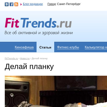
Блог редакции
Город
: Санкт-Петербург
Киноафиша
Фитнес-клубы
Калькулятор 
Статьи
FitTrends.ru
›
Новости
›
Делай планку
Делай планку