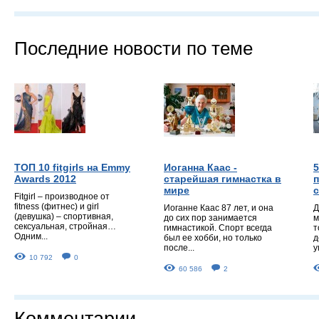
Последние новости по теме
ТОП 10 fitgirls на Emmy
Иоганна Каас -
Awards 2012
старейшая гимнастка в
п
мире
Fitgirl – производное от
fitness (фитнес) и girl
Иоганне Каас 87 лет, и она
Д
(девушка) – спортивная,
до сих пор занимается
м
сексуальная, стройная…
гимнастикой. Спорт всегда
т
Одним...
был ее хобби, но только
д
после...
у
10 792
0
60 586
2
Комментарии