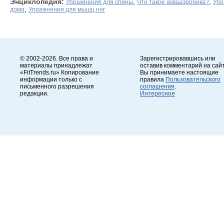
Энциклопедия:
,
,
Упражнения для спины
Что такое аквааэробика?
Упр
,
дома
Упражнения для мышц ног
© 2002-2026. Все права и
Зарегистрировавшись или
материалы принадлежат
оставив комментарий на сайт
«FitTrends.ru» Копирование
Вы принимаете настоящие
информации только с
правила
Пользовательского
письменного разрешения
соглашения
.
редакции.
Интересное