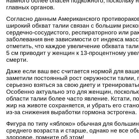
намного более опасен подкожного, поскольку 
главных органов.
Согласно данным Американского противораков
широкий обхват талии связан с большим риско
сердечно-сосудистого, респираторного или ра
заболевания вне зависимости от индекса масс
отметить, что каждое увеличение обхвата тал
5 см приводит у женщин к 13-процентному уве
смерти.
Даже если ваш вес считается нормой для ваше
заметили постоянный рост окружности талии,
серьезно взяться за свою диету и тренировать
Особенно актуально это для женщин, поскольк
области талии более часто явление. Кстати, 
жир на животе сохраняется, и убрать его стан
из-за снижения выработки гормона эстрогена.
Фигура по типу «яблоко» обычная для больши
среднего возраста и старше, однако не все о
здоровое, помните об этом!