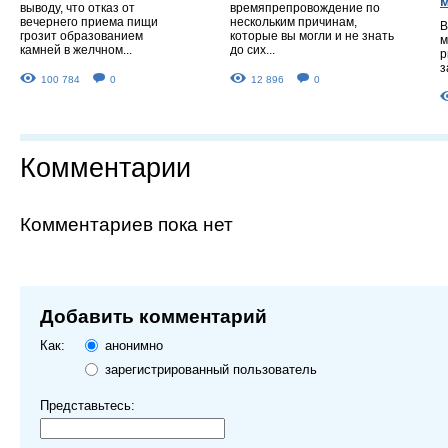
выводу, что отказ от
времяпрепровождение по
вечернего приема пищи
нескольким причинам,
В
грозит образованием
которые вы могли и не знать
м
камней в желчном...
до сих...
р
з
100 784
0
12 896
0
Комментарии
Комментариев пока нет
Добавить комментарий
Как:
анонимно
зарегистрированный пользователь
Представьтесь: