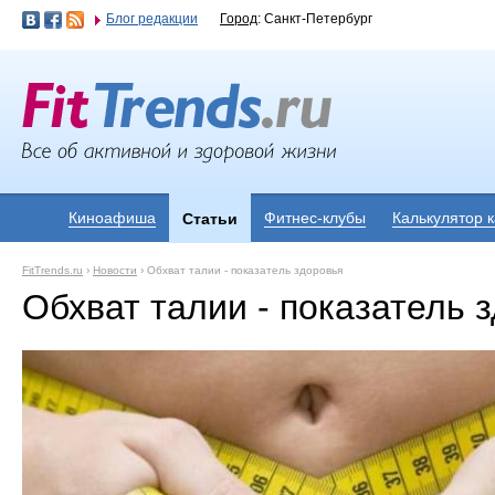
Блог редакции
Город
: Санкт-Петербург
Киноафиша
Фитнес-клубы
Калькулятор 
Статьи
FitTrends.ru
›
Новости
›
Обхват талии - показатель здоровья
Обхват талии - показатель 