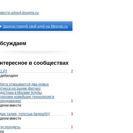
вости advert.drugme.ru
Зарегистрируй свой клуб на fittrends.ru
бсуждаем
нтересное в сообществах
LP!!
2
дибилдинг
бята открывается два новых
тнеса на рынке фитнес
дустрии в Москве! Клубы
перские новейшие технологии и
орудование!
1
деем вместе
дая талия, толстые бедра!!!(((
3
деем вместе
чу похудеть
1
га