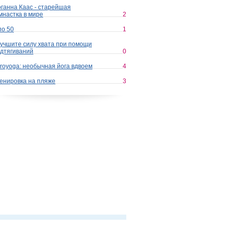
ганна Каас - старейшая
мнастка в мире
2
по 50
1
учшите силу хвата при помощи
дтягиваний
0
royoga: необычная йога вдвоем
4
енировка на пляже
3