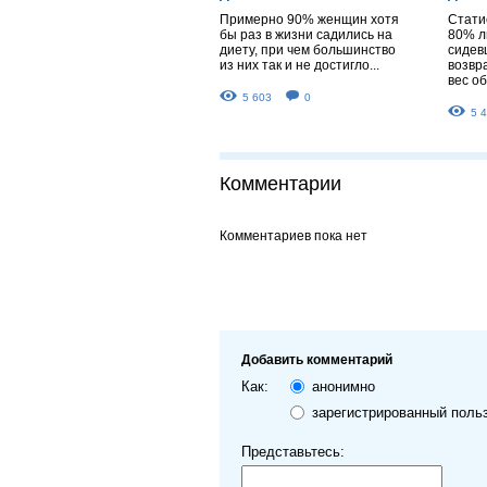
Примерно 90% женщин хотя
Стати
бы раз в жизни садились на
80% л
диету, при чем большинство
сидев
из них так и не достигло...
возвр
вес об
5 603
0
5 
Комментарии
Комментариев пока нет
Добавить комментарий
Как:
анонимно
зарегистрированный поль
Представьтесь: