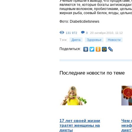
Ученые пришли к выводу, что продуктами,
являются те, которые богаты антиоксида
пищевым волокном, пробиотиками, цельны
жирная рыба, соевый белок, ягоды, цельно
Фото: Diabeticdietsnews
131 972
0
20 октября 2010, 11:12
Тэги:
Диета
Здоровье
Новости
Поделиться:
Последние новости по теме
17 лет своей жизни
Чем 
тратят женщины на
неэф
диеты
диет