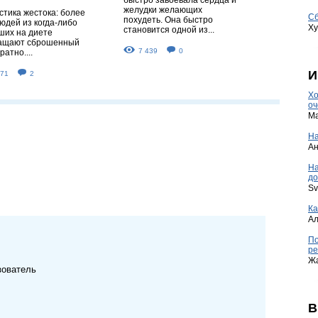
желудки желающих
стика жестока: более
Сб
похудеть. Она быстро
юдей из когда-либо
Ху
становится одной из...
ших на диете
ащают сброшенный
7 439
0
ратно....
И
471
2
Хо
оч
Ma
На
А
Н
до
Sv
Ка
А
По
ре
Ж
зователь
В