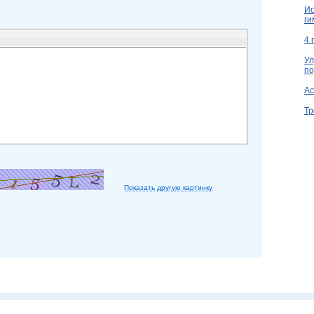
Ио
ги
4 
Ул
по
Ac
Тр
Показать другую картинку