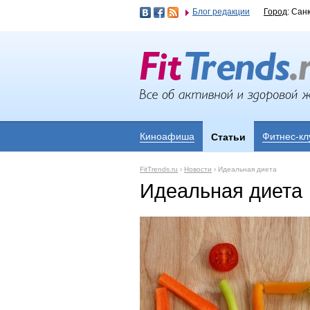
Блог редакции
Город
: Сан
Киноафиша
Фитнес-кл
Статьи
FitTrends.ru
›
Новости
›
Идеальная диета
Идеальная диета