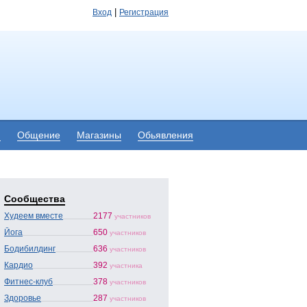
|
Вход
Регистрация
я
Общение
Магазины
Обьявления
Сообщества
Худеем вместе
2177
участников
Йога
650
участников
Бодибилдинг
636
участников
Кардио
392
участника
Фитнес-клуб
378
участников
Здоровье
287
участников