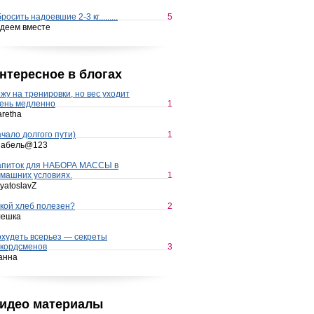
росить надоевшие 2-3 кг.........
5
деем вместе
нтересное в блогах
жу на тренировки, но вес уходит
ень медленно
1
retha
чало долгого пути)
1
набель@123
апиток для НАБОРА МАССЫ в
машних условиях.
1
yatoslavZ
кой хлеб полезен?
2
лешка
худеть всерьез — секреты
кордсменов
3
анна
идео материалы