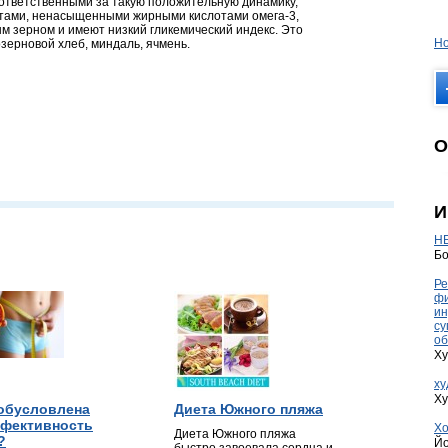
 ответственными за такую положительную динамику,
нтами, ненасыщенными жирными кислотами омега-3,
м зерном и имеют низкий гликемический индекс. Это
Но
зерновой хлеб, миндаль, ячмень.
О
И
HE
Бо
Ре
фи
ин
су
об
Ху
ху
Ху
обусловлена
Диета Южного пляжа
фективность
Хо
Диета Южного пляжа
?
Йо
быстро завоевала сердца и