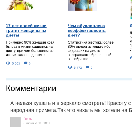
17 лет своей жизни
Чем обусловлена
тратят женщины на
неэффективность
Д
диеты
диет?
б
ж
Примерно 90% женщин хотя
Статистика жестока: более
п
бы раз в жизни садились на
80% людей из когда-либо
с
диету, при чем большинство
сидевших на диете
из них так и не достигло...
возвращают сброшенный
вес обратно....
5 603
0
5 472
2
Комментарии
А нельзя кушать и в зеркало смотреть! Красоту 
народная примета.Так что чихать мы хотели на 
Гость
6 июня 2011, 18:33