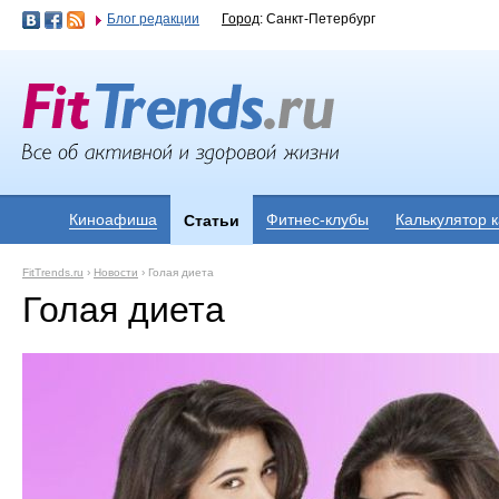
Блог редакции
Город
: Санкт-Петербург
Киноафиша
Фитнес-клубы
Калькулятор 
Статьи
FitTrends.ru
›
Новости
›
Голая диета
Голая диета