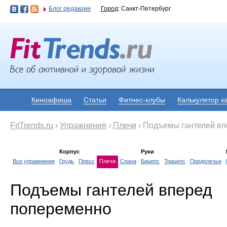
Блог редакции
Город
: Санкт-Петербург
Киноафиша
Статьи
Фитнес-клубы
Калькулятор к
FitTrends.ru
›
Упражнения
›
Плечи
›
Подъемы гантелей вп
Корпус
Руки
Все упражнения
Грудь
Пресс
Плечи
Спина
Бицепс
Трицепс
Предплечье
Подъемы гантелей вперед
попеременно