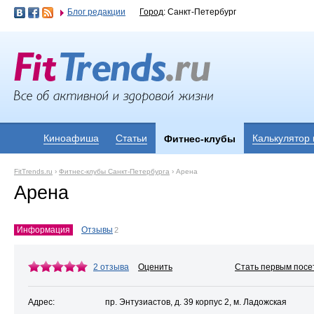
Блог редакции
Город
: Санкт-Петербург
Киноафиша
Статьи
Калькулятор
Фитнес-клубы
FitTrends.ru
›
Фитнес-клубы Санкт-Петербурга
›
Арена
Арена
Информация
Отзывы
2
2 отзыва
Оценить
Стать первым посе
Адрес:
пр. Энтузиастов, д. 39 корпус 2, м. Ладожская