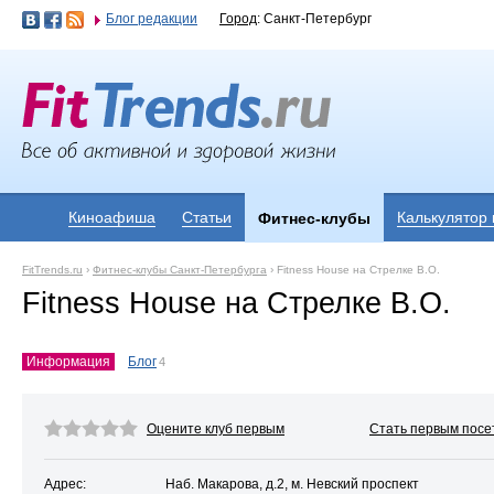
Блог редакции
Город
: Санкт-Петербург
Киноафиша
Статьи
Калькулятор
Фитнес-клубы
FitTrends.ru
›
Фитнес-клубы Санкт-Петербурга
›
Fitness House на Стрелке В.О.
Fitness House на Стрелке В.О.
Информация
Блог
4
Оцените клуб первым
Стать первым посе
Адрес:
Наб. Макарова, д.2, м. Невский проспект