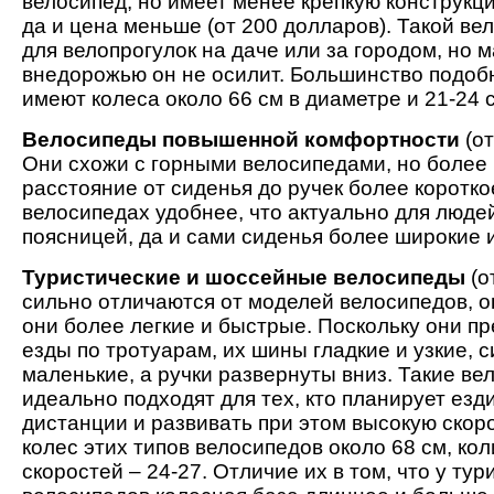
велосипед, но имеет менее крепкую конструкци
да и цена меньше (от 200 долларов). Такой в
для велопрогулок на даче или за городом, но 
внедорожью он не осилит. Большинство подоб
имеют колеса около 66 см в диаметре и 21-24 
Велосипеды повышенной комфортности
(от
Они схожи с горными велосипедами, но более
расстояние от сиденья до ручек более короткое
велосипедах удобнее, что актуально для люде
поясницей, да и сами сиденья более широкие и
Туристические и шоссейные велосипеды
(о
сильно отличаются от моделей велосипедов, 
они более легкие и быстрые. Поскольку они п
езды по тротуарам, их шины гладкие и узкие, 
маленькие, а ручки развернуты вниз. Такие в
идеально подходят для тех, кто планирует езд
дистанции и развивать при этом высокую скор
колес этих типов велосипедов около 68 см, ко
скоростей – 24-27. Отличие их в том, что у тур