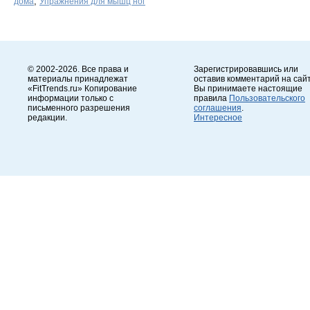
,
дома
Упражнения для мышц ног
© 2002-2026. Все права и
Зарегистрировавшись или
материалы принадлежат
оставив комментарий на сайт
«FitTrends.ru» Копирование
Вы принимаете настоящие
информации только с
правила
Пользовательского
письменного разрешения
соглашения
.
редакции.
Интересное