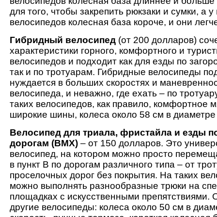
велосипедов колесная база длиннее и больше
для того, чтобы закрепить рюкзаки и сумки, а 
велосипедов колесная база короче, и они легче
Гибридный велосипед
(от 200 долларов) соч
характеристики горного, комфортного и турист
велосипедов и подходит как для езды по заго
так и по тротуарам. Гибридные велосипеды под
нуждается в больших скоростях и маневреннос
велосипеда, и неважно, где ехать – по тротуар
таких велосипедов, как правило, комфортное м
широкие шины, колеса около 58 см в диаметре 
Велосипед для триала, фристайла и езды п
дорогам (BMX)
– от 150 долларов. Это униве
велосипед, на котором можно просто перемеща
в пункт В по дорогам различного типа – от тро
проселочных дорог без покрытия. На таких ве
можно выполнять разнообразные трюки на сп
площадках с искусственными препятствиями. 
другие велосипеды: колеса около 50 см в диам