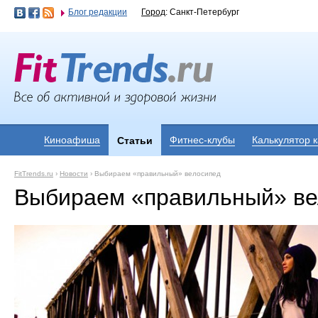
Блог редакции
Город
: Санкт-Петербург
Киноафиша
Фитнес-клубы
Калькулятор 
Статьи
FitTrends.ru
›
Новости
›
Выбираем «правильный» велосипед
Выбираем «правильный» ве