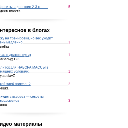
росить надоевшие 2-3 кг.........
5
деем вместе
нтересное в блогах
жу на тренировки, но вес уходит
ень медленно
1
retha
чало долгого пути)
1
набель@123
апиток для НАБОРА МАССЫ в
машних условиях.
1
yatoslavZ
кой хлеб полезен?
2
лешка
худеть всерьез — секреты
кордсменов
3
анна
идео материалы