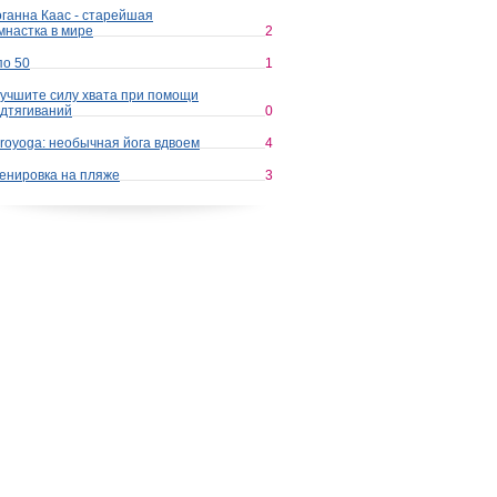
ганна Каас - старейшая
мнастка в мире
2
по 50
1
учшите силу хвата при помощи
дтягиваний
0
royoga: необычная йога вдвоем
4
енировка на пляже
3