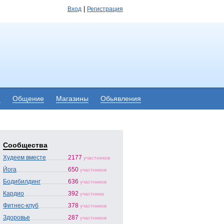
|
Вход
Регистрация
я
Общение
Магазины
Обьявления
Сообщества
Худеем вместе
2177
участников
Йога
650
участников
Бодибилдинг
636
участников
Кардио
392
участника
Фитнес-клуб
378
участников
Здоровье
287
участников