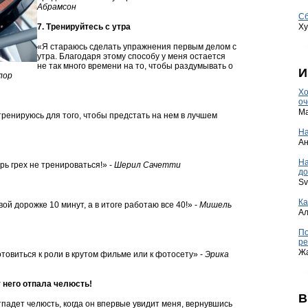
Абрамсон
Сб
7. Тренируйтесь с утра
Ху
«Я стараюсь сделать упражнения первым делом с
утра. Благодаря этому способу у меня остается
не так много времени на то, чтобы раздумывать о
И
лор
Хо
оч
Ma
тренируюсь для того, чтобы предстать на нем в лучшем
На
А
Н
рь грех не тренироваться!» -
Шерил Сачетти
до
Sv
Ка
ой дорожке 10 минут, а в итоге работаю все 40!» -
Мишель
А
По
ре
Ж
товиться к роли в крутом фильме или к фотосету» -
Эрика
у него отпала челюсть!
В
падет челюсть, когда он впервые увидит меня, вернувшись