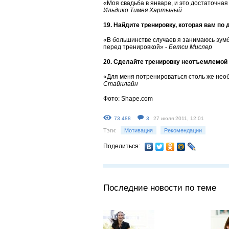
«Моя свадьба в январе, и это достаточна
Ильдико Тимея Хартыный
19. Найдите тренировку, которая вам по
«В большинстве случаев я занимаюсь зумбо
перед тренировкой» -
Бетси Мислер
20. Сделайте тренировку неотъемлемой
«Для меня потренироваться столь же необ
Стайнлайн
Фото: Shape.com
73 488
3
27 июля 2011, 12:01
Тэги:
Мотивация
Рекомендации
Поделиться:
Последние новости по теме