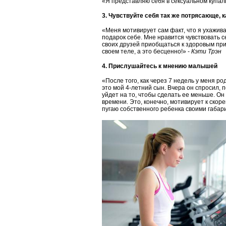
«Я представляю себя в сексуальном купал
3. Чувствуйте себя так же потрясающе, 
«Меня мотивирует сам факт, что я ухажив
подарок себе. Мне нравится чувствовать с
своих друзей приобщаться к здоровым при
своем теле, а это бесценно!» -
Кэти Трэн
4. Прислушайтесь к мнению малышей
«После того, как через 7 недель у меня ро
это мой 4-летний сын. Вчера он спросил, 
уйдет на то, чтобы сделать ее меньше. Он
времени. Это, конечно, мотивирует к скор
пугаю собственного ребенка своими габар