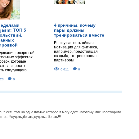
ределами
4 причины, почему
gasm: ТОП 5
пары должны
ольствий,
тренироваться вместе
анных
Если у вас есть общая
ировкой
мотивация для фитнеса,
например, предстоящая
дования говорят об
свадьба, то тренировка с
тельных эффектах
партнером...
ровок, которые
вят вас просто
6 611
0
ть следующего...
923
0
меня есть только одно платье которое я могу одеть поэтому мне необходимо
тов!!!!худеть,бегать,худеть.. бегать!!!