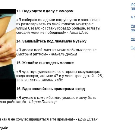
Ио
ги
13. Подходите к делу с юмором
4 
«Я собираю складочки вокруг пупка и заставляю
их разговаривать со мной голосом монстра с
Ул
улицы Сезам: «Я стану гораздо больше, если ты
по
сегодня меня не победишь!» -
Таша Шивс
Ac
14. Занимайтесь под любимую музыку
Тр
«Я делаю плей-лист из моих любимых песен с
быстрым ритмом» -
Жанель Джонм
15. Желайте выглядеть моложе
«Я чувствую удивление со стороны окружающих,
когда говорю, что мне 47 и у меня трое детей – 25,
23 и 20 лет» -
Эвелин Уайс
16. Вдохновляйтесь примерами звезд
«Я думаю о ком-либо, кого уважаю и хочу быть
но работает!» -
Шерис Поттер
 как я не хочу возвращаться в те времена!» -
Брук Диган
адьбе