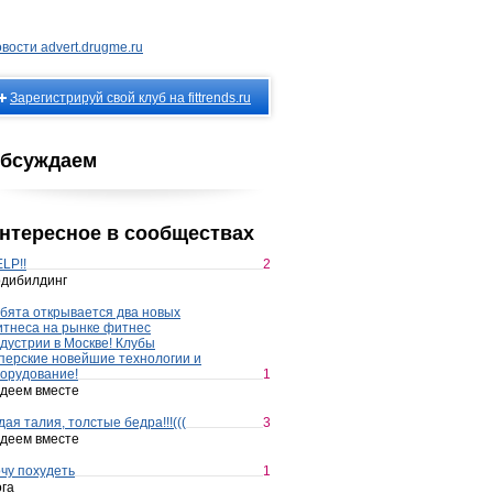
вости advert.drugme.ru
Зарегистрируй свой клуб на fittrends.ru
бсуждаем
нтересное в сообществах
LP!!
2
дибилдинг
бята открывается два новых
тнеса на рынке фитнес
дустрии в Москве! Клубы
перские новейшие технологии и
орудование!
1
деем вместе
дая талия, толстые бедра!!!(((
3
деем вместе
чу похудеть
1
га