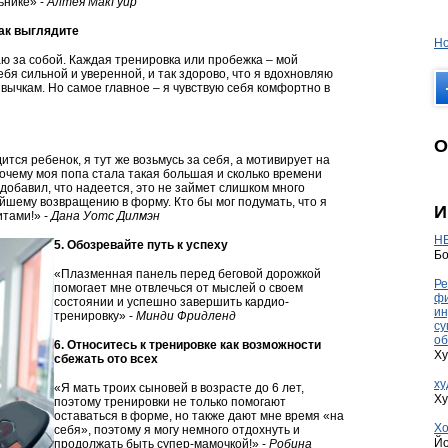
ьнике» -
Алтея МакГуир
как выглядите
Но
аю за собой. Каждая тренировка или пробежка – мой
ебя сильной и уверенной, и так здорово, что я вдохновляю
вычкам. Но самое главное – я чувствую себя комфортно в
О
дится ребенок, я тут же возьмусь за себя, а мотивирует на
почему моя попа стала такая большая и сколько времени
 добавил, что надеется, это не займет слишком много
ейшему возвращению в форму. Кто бы мог подумать, что я
И
итами!» -
Дана Уотс Дилмэн
HE
5. Обозревайте путь к успеху
Бо
«Плазменная панель перед беговой дорожкой
Ре
помогает мне отвлечься от мыслей о своем
фи
состоянии и успешно завершить кардио-
ин
тренировку» -
Минди Фридленд
су
об
6. Относитесь к тренировке как возможности
Ху
сбежать ото всех
ху
«Я мать троих сыновей в возрасте до 6 лет,
Ху
поэтому тренировки не только помогают
оставаться в форме, но также дают мне время «на
Хо
себя», поэтому я могу немного отдохнуть и
Йо
продолжать быть супер-мамочкой!» -
Робина