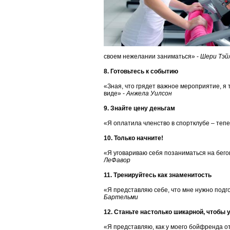
своем нежелании заниматься» -
Шери Тэй
8. Готовьтесь к событию
«Зная, что грядет важное мероприятие, я 
виде» -
Анжела Уилсон
9. Знайте цену деньгам
«Я оплатила членство в спортклубе – тепе
10. Только начните!
«Я уговариваю себя позаниматься на бегов
ЛеФавор
11. Тренируйтесь как знаменитость
«Я представляю себе, что мне нужно подго
Бартельми
12. Станьте настолько шикарной, чтобы 
«Я представляю, как у моего бойфренда от