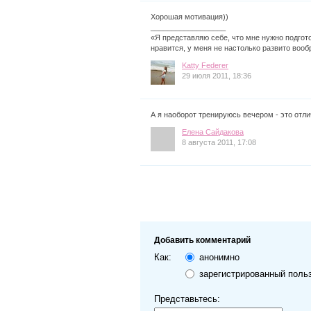
Хорошая мотивация))
__________________
«Я представляю себе, что мне нужно подгото
нравится, у меня не настолько развито вооб
Katty Federer
29 июля 2011, 18:36
А я наоборот тренируюсь вечером - это отли
Елена Сайдакова
8 августа 2011, 17:08
Добавить комментарий
Как:
анонимно
зарегистрированный поль
Представьтесь: