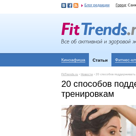
Блог редакции
Город
: Сан
Киноафиша
Фитнес-кл
Статьи
FitTrends.ru
›
Новости
›
20 способов поддерживать
20 способов подд
тренировкам