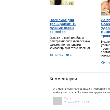
Плейлист для
За п
тренировки: 10
Core
лучших песен
удов
сентября
вызв
трен
Освежите свой плейлист
для тренировок этой осенью
Иссле
самыми популярными
удиви
композициями этого месяца!
трени
заста
жажда
10 729
0
7 
Комментарии
А у меня в сентябре свадьба у подруги и у 
в нём уместиться!!!! у меня нет других вариан
Гость
28 июля 2011, 12:13