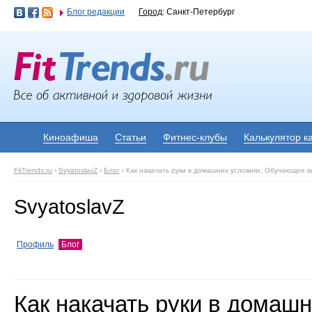
Блог редакции
Город
: Санкт-Петербург
Киноафиша
Статьи
Фитнес-клубы
Калькулятор к
FitTrends.ru
›
SvyatoslavZ
›
Блог
›
Как накачать руки в домашних условиях. Обучающее в
SvyatoslavZ
Профиль
Блог
Как накачать руки в домаш