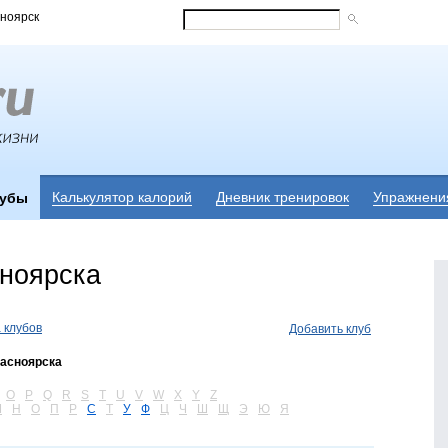
сноярск
Калькулятор калорий
Дневник тренировок
Упражнени
лубы
ноярска
 клубов
Добавить клуб
расноярска
O
P
Q
R
S
T
U
V
W
X
Y
Z
М
Н
О
П
Р
С
Т
У
Ф
Ц
Ч
Ш
Щ
Э
Ю
Я