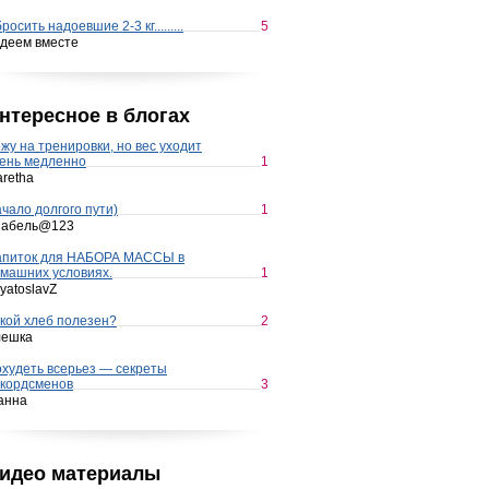
росить надоевшие 2-3 кг.........
5
деем вместе
нтересное в блогах
жу на тренировки, но вес уходит
ень медленно
1
retha
чало долгого пути)
1
набель@123
апиток для НАБОРА МАССЫ в
машних условиях.
1
yatoslavZ
кой хлеб полезен?
2
лешка
худеть всерьез — секреты
кордсменов
3
анна
идео материалы