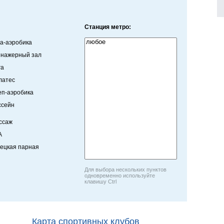
Станция метро:
ва-аэробика
енажерный зал
га
латес
еп-аэробика
ссейн
ссаж
A
рецкая парная
Для выбора нескольких пунктов
одновременно используйте
клавишу Ctrl
Карта спортивных клубов