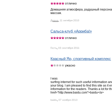
отлично
Домашняя атмосфера, радушный персонал,
массаж.
,
Диана
11 октября 2010
Сальса-клуб «Арриба!»
отлично
,
Гость
03 сентября 2011
Красный Яр, спортивный комплекс
ужасно
I was
surfing internet for such useful information a
your blog. I am pleased to find this site as it e
information for the readers. Thanks a lot for t
href="http://www.baidu.com">baidu</a>
,
baidu
07 ноября 2013