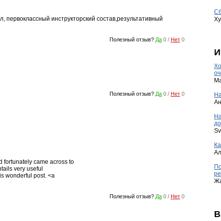
Сб
 первоклассный инструкторский состав,результативный
Ху
Полезный отзыв?
Да
0
/
Нет
0
И
Хо
оч
Ma
Полезный отзыв?
Да
0
/
Нет
0
На
А
Н
до
Sv
Ка
А
nd fortunately came across to
По
ntails very useful
ре
his wonderful post. <a
Ж
Полезный отзыв?
Да
0
/
Нет
0
В