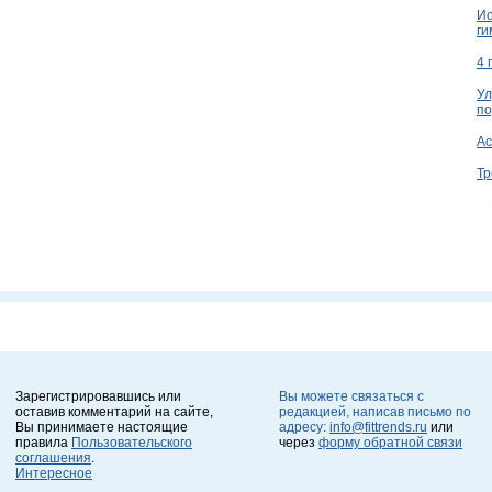
Ио
ги
4 
Ул
по
Ac
Тр
Зарегистрировавшись или
Вы можете связаться с
оставив комментарий на сайте,
редакцией, написав письмо по
Вы принимаете настоящие
адресу:
info@fittrends.ru
или
правила
Пользовательского
через
форму обратной связи
соглашения
.
Интересное