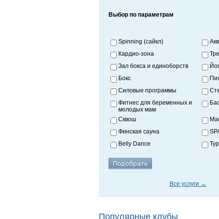
Выбор по параметрам
Spinning (сайкл)
Ак
Кардио-зона
Тр
Зал бокса и единоборств
Йо
Бокс
Пи
Силовые программы
Ст
Фитнес для беременных и
Ба
молодых мам
Сквош
Ма
Финская сауна
SP
Belly Dance
Ту
Все услуги →
Популярные клубы