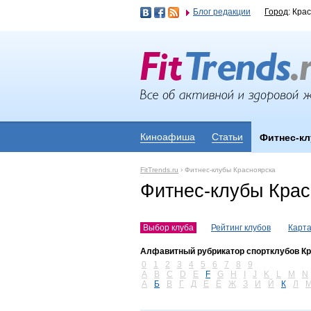
Блог редакции
Город
: Кра
Киноафиша
Статьи
Фитнес-к
FitTrends.ru
›
Фитнес-клубы Красноярска
Фитнес-клубы Крас
Выбор клуба
Рейтинг клубов
Карта
Алфавитный рубрикатор спортклубов К
0
1
2
3
4
5
6
7
8
9
A
B
C
D
E
F
G
H
I
J
K
L
M
N
А
Б
В
Г
Д
Е
Ё
Ж
З
И
Й
К
Л