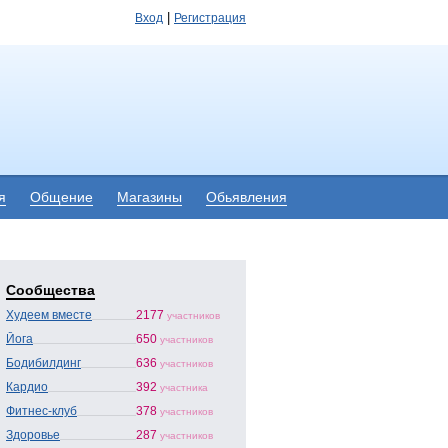
|
Вход
Регистрация
я
Общение
Магазины
Обьявления
Сообщества
Худеем вместе
2177
участников
Йога
650
участников
Бодибилдинг
636
участников
Кардио
392
участника
Фитнес-клуб
378
участников
Здоровье
287
участников