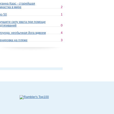
ганна Каас - старейшая
мнастка в мире
2
по 50
1
учшите силу хвата при помощи
дтягиваний
0
royoga: необычная йога вдвоем
4
енировка на пляже
3