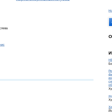
Но
 слева
О
нис
И
HE
Бо
Ре
фи
ин
су
об
Ху
ху
Ху
Хо
Йо