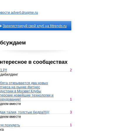
вости advert.drugme.ru
Зарегистрируй свой клуб на fittrends.ru
бсуждаем
нтересное в сообществах
LP!!
2
дибилдинг
бята открывается два новых
тнеса на рынке фитнес
дустрии в Москве! Клубы
перские новейшие технологии и
орудование!
1
деем вместе
дая талия, толстые бедра!!!(((
3
деем вместе
чу похудеть
1
га