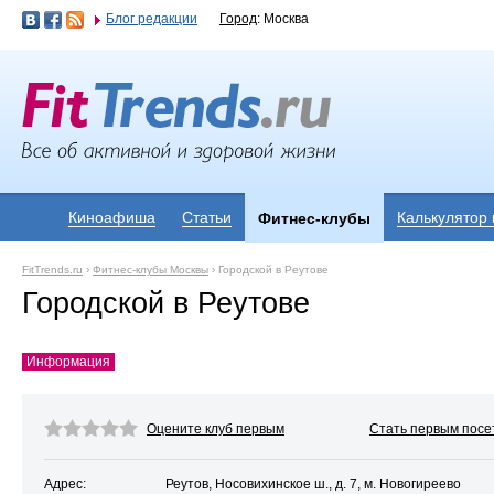
Блог редакции
Город
: Москва
Киноафиша
Статьи
Калькулятор
Фитнес-клубы
FitTrends.ru
›
Фитнес-клубы Москвы
›
Городской в Реутове
Городской в Реутове
Информация
Оцените клуб первым
Стать первым посе
Адрес:
Реутов, Носовихинское ш., д. 7, м. Новогиреево